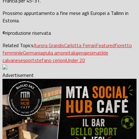
Francia per 45-31.
Prossimo appuntamento a fine mese agli Europei a Tallinn in
Estonia.
©riproduzione riservata
Related Topics
Aurora Grandis
Carlotta Ferrari
Featured
fioretto
femminile
Germania
giulia amore
italia
jena
jesi
matilde
calvanese
sport
stefano cerioni
Under 20
Advertisement