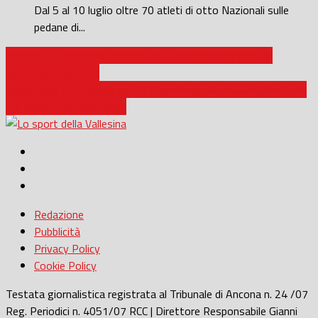
Dal 5 al 10 luglio oltre 70 atleti di otto Nazionali sulle
pedane di...
Eccellenza / Fabriano Cerreto, l’1-0 sul Gallo completa la
settimana perfetta
Calcio serie D / Kerjota gol, la Vigor Senigallia batte il Pineto 1-
0 e torna a -6 dalla vetta
Redazione
Pubblicità
Privacy Policy
Cookie Policy
Testata giornalistica registrata al Tribunale di Ancona n. 24 /07
Reg. Periodici n. 4051/07 RCC | Direttore Responsabile Gianni