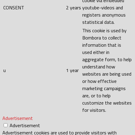
cookie via embedded
CONSENT
2 years
youtube-videos and
registers anonymous
statistical data.
This cookie is used by
Bombora to collect
information that is
used either in
aggregate form, to help
understand how
u
1 year
websites are being used
or how effective
marketing campaigns
are, or to help
customize the websites
for visitors.
Advertisement
Advertisement
Advertisement cookies are used to provide visitors with