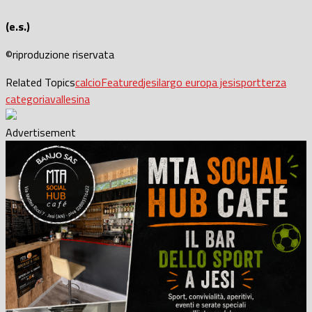
(e.s.)
©riproduzione riservata
Related Topics
calcio
Featured
jesi
largo europa jesi
sport
terza
categoria
vallesina
Advertisement