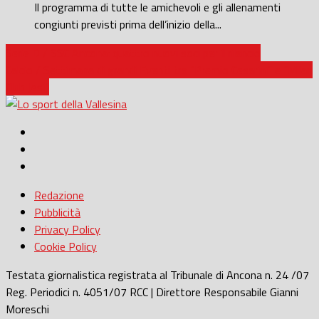
Il programma di tutte le amichevoli e gli allenamenti
congiunti previsti prima dell’inizio della...
Serie D / SSC Ancona: quattro nuovi soci per il rilancio
Calcio / Settimana di grandi Eventi tra “Premio Cesarini” e “Milan
Club Jesi”
Redazione
Pubblicità
Privacy Policy
Cookie Policy
Testata giornalistica registrata al Tribunale di Ancona n. 24 /07
Reg. Periodici n. 4051/07 RCC | Direttore Responsabile Gianni
Moreschi