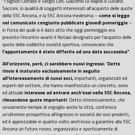
“I signori Corrado e Sergio Cori, Giacomo Di Napoli e Luciano
Sacconi, in qualità di soggetti interessati all’acquisto delle quote
della SSC Ancona, e la SSC Ancona medesima –
come si legge
nel comunicato congiunto pubblicato giovedì pomeriggio
–
in forza dei quali si è dato atto che oggi pomeriggio era
previsto l’incontro avanti il Notaio designato per l’acquisto delle
quote della suddetta società sportiva, comunicano che
l’appuntamento è stato differito
ad una data successiva”
.
All’orizzonte, però, ci sarebbero nuovi ingressi:
“
Detto
rinvio è maturato esclusivamente in seguito
all’interessamento di nuovi soci,
importanti, organizzati ed
esperti del settore, che hanno manifestato un concreto, serio
ed attuale
interesse ad entrare anch’essi nella SSC Ancona,
rilevandone quote importanti
. Detto interessamento, che
ovviamente riempie di orgoglio anche la città, conferisce
un’ulteriore prospettiva all’ingresso in società dei soci predetti,
ed è apprezzabile in quanto volto anch’esso a garantire alla SSC
Ancona un futuro roseo, organizzato e sportivamente di