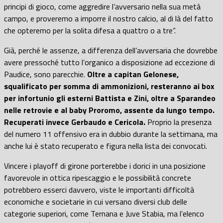
principi di gioco, come aggredire l’avversario nella sua metà
campo, e proveremo a imporre il nostro calcio, al di là del fatto
che opteremo per la solita difesa a quattro o a tre”.
Già, perché le assenze, a differenza dell’avversaria che dovrebbe
avere pressoché tutto l’organico a disposizione ad eccezione di
Paudice, sono parecchie.
Oltre a capitan Gelonese,
squalificato per somma di ammonizioni, resteranno ai box
per infortunio gli esterni Battista e Zini, oltre a Sparandeo
nelle retrovie e al baby Proromo, assente da lungo tempo.
Recuperati invece Gerbaudo e Cericola.
Proprio la presenza
del numero 11 offensivo era in dubbio durante la settimana, ma
anche lui è stato recuperato e figura nella lista dei convocati.
Vincere i playoff di girone porterebbe i dorici in una posizione
favorevole in ottica ripescaggio e le possibilità concrete
potrebbero esserci davvero, viste le importanti difficoltà
economiche e societarie in cui versano diversi club delle
categorie superiori, come Ternana e Juve Stabia, ma l’elenco