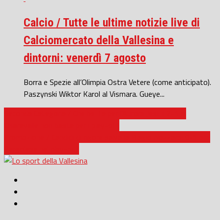
Calcio / Tutte le ultime notizie live di
Calciomercato della Vallesina e
dintorni: venerdì 7 agosto
Borra e Spezie all’Olimpia Ostra Vetere (come anticipato).
Paszynski Wiktor Karol al Vismara. Gueye...
Seconda Categoria / Che beffa per l’Aurora Jesi: il 2-1 al
Chiaravalle non basta per i play-off
Promozione / Candidi di rigore salva la Biagio Nazzaro: 0-1 alla
Pergolese nel play-out