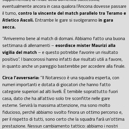
eventualmente ancora in casa qualora l’Ancona dovesse passare
il turno,
contro la vincente del match parallelo tra Teramo e
Atletico Ascoli.
Entrambe le gare si svolgeranno
in gara
secca.
“Arriveremo bene al match di domani. Abbiamo fatto una buona
settimana di allenamenti –
esordisce mister Maurizi alla
vigilia del match
– e questo potrebbe favorire un risultato
positivo”. I biancorossi hanno infatti due risultati utili a favore,
in quanto anche un pareggio basterebbe per accedere alla finale.
Circa l’avversaria:
“Il Notaresco è una squadra esperta, con
numeri importanti e dotata di giocatori che hanno fatto
categorie superiori ad alti livelli. È temibile soprattutto fuori
casa, dato che ha all’attivo solo tre sconfitte nelle gare
esterne. Servirà la massima attenzione, ma sono molto
fiducioso, perché abbiamo svolto finora un ottimo percorso e,
per il rispetto di tutti, sono certo che la squadra farà un’ottima
prestazione. Nessun cambiamento tattico: abbiamo i nostri