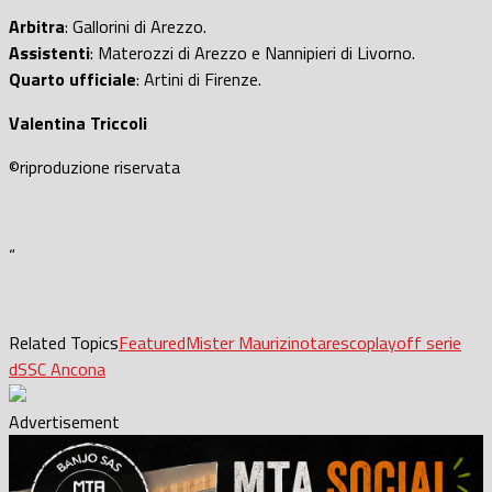
Arbitra
: Gallorini di Arezzo.
Assistenti
: Materozzi di Arezzo e Nannipieri di Livorno.
Quarto ufficiale
: Artini di Firenze.
Valentina Triccoli
©️riproduzione riservata
“
Related Topics
Featured
Mister Maurizi
notaresco
playoff serie
d
SSC Ancona
Advertisement