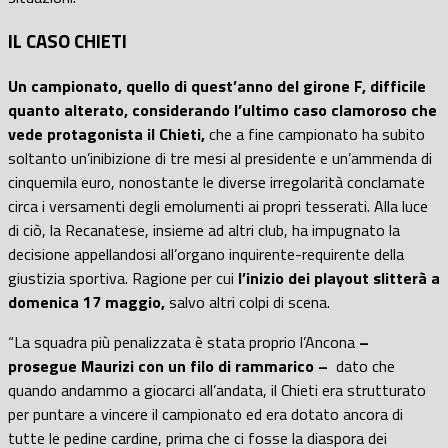
IL CASO CHIETI
Un campionato, quello di quest’anno del girone F, difficile
quanto alterato, considerando l’ultimo caso clamoroso che
vede protagonista il Chieti,
che a fine campionato ha subito
soltanto un’inibizione di tre mesi al presidente e un’ammenda di
cinquemila euro, nonostante le diverse irregolarità conclamate
circa i versamenti degli emolumenti ai propri tesserati. Alla luce
di ciò, la Recanatese, insieme ad altri club, ha impugnato la
decisione appellandosi all’organo inquirente-requirente della
giustizia sportiva. Ragione per cui
l’inizio dei playout slitterà a
domenica 17 maggio,
salvo altri colpi di scena.
“La squadra più penalizzata è stata proprio l’Ancona
–
prosegue Maurizi con un filo di rammarico –
dato che
quando andammo a giocarci all’andata, il Chieti era strutturato
per puntare a vincere il campionato ed era dotato ancora di
tutte le pedine cardine, prima che ci fosse la diaspora dei