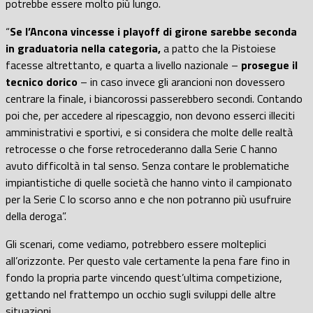
potrebbe essere molto più lungo.
“
Se l’Ancona vincesse i playoff di girone sarebbe seconda
in graduatoria nella categoria,
a patto che la Pistoiese
facesse altrettanto, e quarta a livello nazionale –
prosegue il
tecnico dorico
– in caso invece gli arancioni non dovessero
centrare la finale, i biancorossi passerebbero secondi. Contando
poi che, per accedere al ripescaggio, non devono esserci illeciti
amministrativi e sportivi, e si considera che molte delle realtà
retrocesse o che forse retrocederanno dalla Serie C hanno
avuto difficoltà in tal senso. Senza contare le problematiche
impiantistiche di quelle società che hanno vinto il campionato
per la Serie C lo scorso anno e che non potranno più usufruire
della deroga”.
Gli scenari, come vediamo, potrebbero essere molteplici
all’orizzonte. Per questo vale certamente la pena fare fino in
fondo la propria parte vincendo quest’ultima competizione,
gettando nel frattempo un occhio sugli sviluppi delle altre
situazioni.