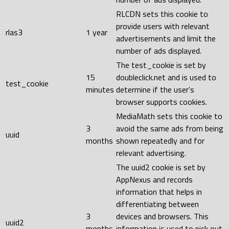
RLCDN sets this cookie to
provide users with relevant
rlas3
1 year
advertisements and limit the
number of ads displayed.
The test_cookie is set by
15
doubleclick.net and is used to
test_cookie
minutes
determine if the user's
browser supports cookies.
MediaMath sets this cookie to
3
avoid the same ads from being
uuid
months
shown repeatedly and for
relevant advertising.
The uuid2 cookie is set by
AppNexus and records
information that helps in
differentiating between
3
devices and browsers. This
uuid2
months
information is used to pick out