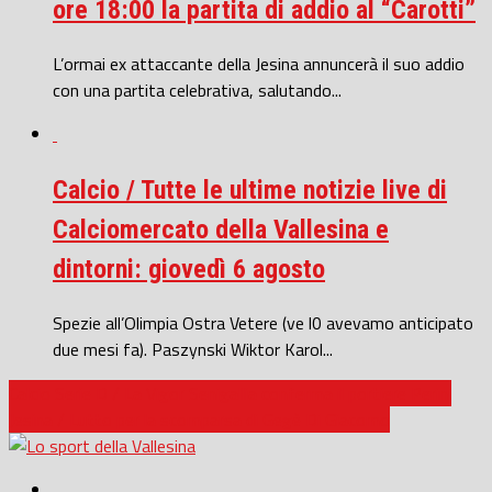
ore 18:00 la partita di addio al “Carotti”
L’ormai ex attaccante della Jesina annuncerà il suo addio
con una partita celebrativa, salutando...
Calcio / Tutte le ultime notizie live di
Calciomercato della Vallesina e
dintorni: giovedì 6 agosto
Spezie all’Olimpia Ostra Vetere (ve l0 avevamo anticipato
due mesi fa). Paszynski Wiktor Karol...
Calcio Serie D / La Vigor Senigallia conferma il portiere Perini
Jesina / Lutto per la scomparsa di Gegè Di Giacomo