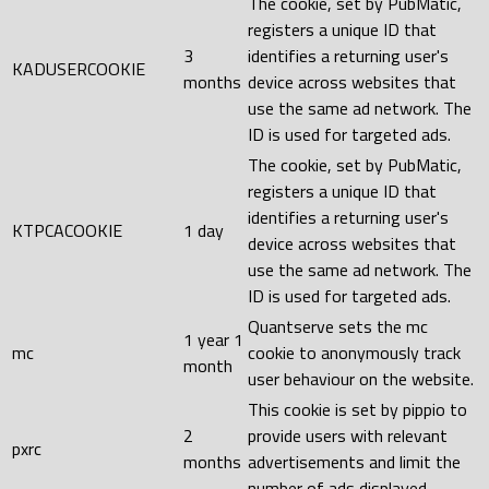
The cookie, set by PubMatic,
registers a unique ID that
3
identifies a returning user's
KADUSERCOOKIE
months
device across websites that
use the same ad network. The
ID is used for targeted ads.
The cookie, set by PubMatic,
registers a unique ID that
identifies a returning user's
KTPCACOOKIE
1 day
device across websites that
use the same ad network. The
ID is used for targeted ads.
Quantserve sets the mc
1 year 1
mc
cookie to anonymously track
month
user behaviour on the website.
This cookie is set by pippio to
2
provide users with relevant
pxrc
months
advertisements and limit the
number of ads displayed.