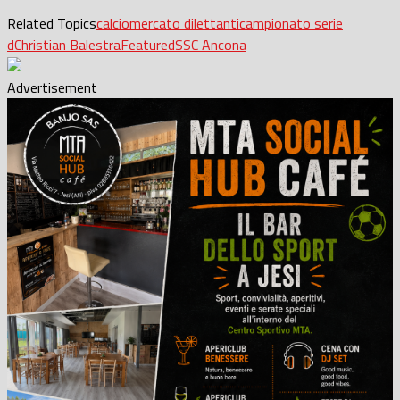
Related Topics
calciomercato dilettanti
campionato serie
d
Christian Balestra
Featured
SSC Ancona
Advertisement