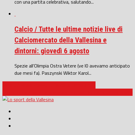
con una partita celebrativa, salutando...
Calcio / Tutte le ultime notizie live di
Calciomercato della Vallesina e
dintorni: giovedì 6 agosto
Spezie all’Olimpia Ostra Vetere (ve l0 avevamo anticipato
due mesi fa). Paszynski Wiktor Karol...
Serie C / Finale Play-Off, l’andata termina 1-1
Promozione / Gabicce Gradara e Portuali Dorica, le ultime novità