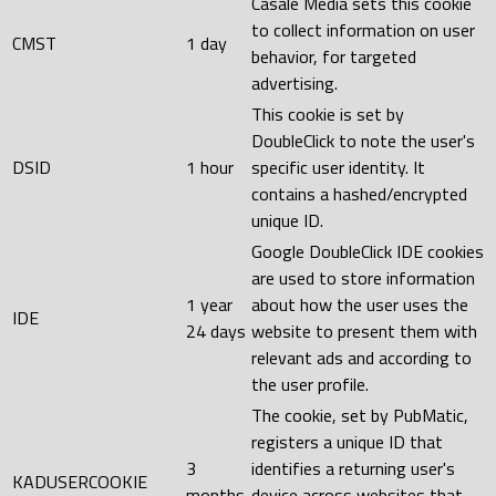
Casale Media sets this cookie
to collect information on user
CMST
1 day
behavior, for targeted
advertising.
This cookie is set by
DoubleClick to note the user's
DSID
1 hour
specific user identity. It
contains a hashed/encrypted
unique ID.
Google DoubleClick IDE cookies
are used to store information
1 year
about how the user uses the
IDE
24 days
website to present them with
relevant ads and according to
the user profile.
The cookie, set by PubMatic,
registers a unique ID that
3
identifies a returning user's
KADUSERCOOKIE
months
device across websites that