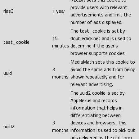
provide users with relevant
rlas3
1 year
advertisements and limit the
number of ads displayed.
The test_cookie is set by
15
doubleclick.net and is used to
test_cookie
minutes
determine if the user's
browser supports cookies.
MediaMath sets this cookie to
3
avoid the same ads from being
uuid
months
shown repeatedly and for
relevant advertising.
The uuid2 cookie is set by
AppNexus and records
information that helps in
differentiating between
3
devices and browsers. This
uuid2
months
information is used to pick out
ads delivered by the platform