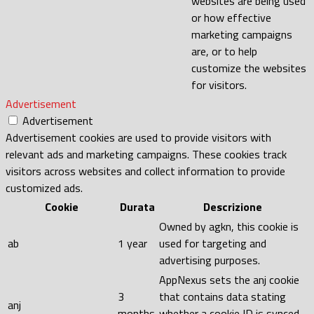
websites are being used
or how effective
marketing campaigns
are, or to help
customize the websites
for visitors.
Advertisement
Advertisement
Advertisement cookies are used to provide visitors with
relevant ads and marketing campaigns. These cookies track
visitors across websites and collect information to provide
customized ads.
Cookie
Durata
Descrizione
Owned by agkn, this cookie is
ab
1 year
used for targeting and
advertising purposes.
AppNexus sets the anj cookie
3
that contains data stating
anj
months
whether a cookie ID is synced