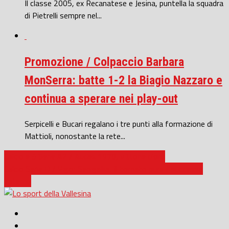
Il classe 2005, ex Recanatese e Jesina, puntella la squadra
di Pietrelli sempre nel...
Promozione / Colpaccio Barbara
MonSerra: batte 1-2 la Biagio Nazzaro e
continua a sperare nei play-out
Serpicelli e Bucari regalano i tre punti alla formazione di
Mattioli, nonostante la rete...
Calcio a 5 Serie A2 / Audax 1970, vittoria d’oro
Calcio Serie D / Vigor Senigallia, è tornato pure il successo
esterno