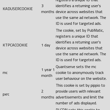
3
identifies a returning user's
KADUSERCOOKIE
months
device across websites that
use the same ad network. The
ID is used for targeted ads.
The cookie, set by PubMatic,
registers a unique ID that
identifies a returning user's
KTPCACOOKIE
1 day
device across websites that
use the same ad network. The
ID is used for targeted ads.
Quantserve sets the mc
1 year 1
mc
cookie to anonymously track
month
user behaviour on the website.
This cookie is set by pippio to
2
provide users with relevant
pxrc
months
advertisements and limit the
number of ads displayed.
RLCDN sets this cookie to