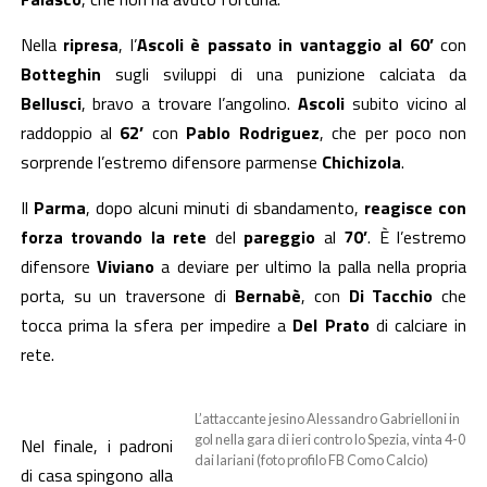
Nella
ripresa
, l’
Ascoli
è passato in vantaggio al 60’
con
Botteghin
sugli sviluppi di una punizione calciata da
Bellusci
, bravo a trovare l’angolino.
Ascoli
subito vicino al
raddoppio al
62’
con
Pablo Rodriguez
, che per poco non
sorprende l’estremo difensore parmense
Chichizola
.
Il
Parma
, dopo alcuni minuti di sbandamento,
reagisce con
forza trovando la rete
del
pareggio
al
70’
. È l’estremo
difensore
Viviano
a deviare per ultimo la palla nella propria
porta, su un traversone di
Bernabè
, con
Di Tacchio
che
tocca prima la sfera per impedire a
Del Prato
di calciare in
rete.
L’attaccante jesino Alessandro Gabrielloni in
gol nella gara di ieri contro lo Spezia, vinta 4-0
Nel finale, i padroni
dai lariani (foto profilo FB Como Calcio)
di casa spingono alla