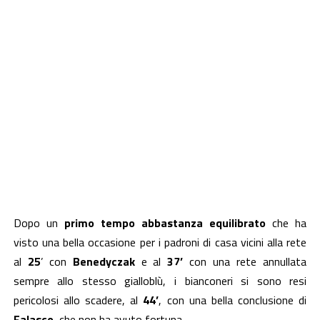
Dopo un
primo tempo abbastanza equilibrato
che ha
visto una bella occasione per i padroni di casa vicini alla rete
al
25
’ con
Benedyczak
e al
37’
con una rete annullata
sempre allo stesso gialloblù, i bianconeri si sono resi
pericolosi allo scadere, al
44’
, con una bella conclusione di
Falasco
, che non ha avuto fortuna.