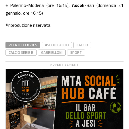
e Palermo-Modena (ore 16:15),
Ascoli
-Bari (domenica 21
gennaio, ore 16:15)
©riproduzione riservata
RELATED TOPICS
ASCOLI CALCIO
CALCIO
CALCIO SERIE B
GABRIELLONI
SPORT
ADVERTISEMENT