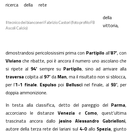
ricerca della rete
della
Il tecnico dei bianconeri Fabrizio Castori (foto profilo FB
vittoria,
Ascoli Calcio)
dimostrandosi pericolosissimi prima con
Partipilo
all’
87’
, con
Viviano
che ribatte, poi è ancora il numero uno ascolano che
si ripete al
94’
sempre su
Partipilo
, sino ad arrivare alla
traversa
colpita al
97’
da
Man
, ma il risultato non si sblocca,
per l’
1-1 finale
.
Espulso
poi
Bellusci
nel finale, al
93’
, per
doppia ammonizione.
In testa alla classifica, detto del pareggio del
Parma
,
accorciano le distanze
Venezia
e
Como
, quest’ultima
trascinata ancora dallo
jesino
Alessandro Gabrielloni
,
autore della terza rete dei lariani sul
4-0
allo
Spezia
, giunto