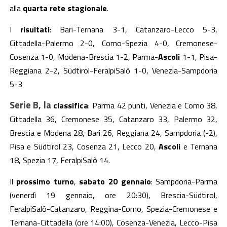
alla
quarta rete stagionale
.
I
risultati
: Bari-Ternana 3-1, Catanzaro-Lecco 5-3,
Cittadella-Palermo 2-0, Como-Spezia 4-0, Cremonese-
Cosenza
1-0
, Modena-Brescia 1-2, Parma-
Ascoli
1-1
, Pisa-
Reggiana
2-2
, Südtirol-FeralpiSalò 1-0, Venezia-Sampdoria
5-3
Serie B, la
classifica
: P
arma 4
2
punti, Venezia e Como 3
8
,
Cittadella 3
6
, Cremonese
35, Catanzaro 33,
Palermo 32,
Brescia e
Modena 28,
Bari 26, Reggiana 24,
Sampdoria (-2),
Pisa
e
Südtirol
23
, Cosenza 21, Lecco 20,
Ascoli
e
Ternana
18,
Spezia 17, FeralpiSalò 14.
Il
prossimo turno
,
sabato 20 gennaio
: Sampdoria-Parma
(venerdì 19 gennaio, ore 20:30), Brescia-Südtirol,
FeralpiSalò-Catanzaro, Reggina-Como, Spezia-Cremonese e
Ternana-Cittadella (ore 14:00), Cosenza-Venezia, Lecco-Pisa