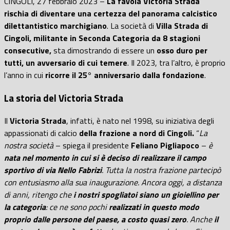
CINGOLI, 27 febbraio 2023 –
La favola Victoria Strada
rischia di diventare una certezza del panorama calcistico
dilettantistico marchigiano
. La società di
Villa Strada di
Cingoli, militante in Seconda Categoria da 8 stagioni
consecutive,
sta dimostrando di essere un
osso duro per
tutti, un avversario di cui temere
. Il 2023, tra l’altro, è proprio
l’anno in cui
ricorre il 25° anniversario dalla fondazione
.
La storia del Victoria Strada
Il
Victoria Strada
, infatti, è nato nel 1998, su iniziativa degli
appassionati di calcio
della frazione a nord di Cingoli.
“
La
nostra società
– spiega il presidente
Feliano Pigliapoco
–
è
nata nel momento in cui si è deciso di realizzare il campo
sportivo di via Nello Fabrizi
. Tutta la nostra frazione partecipò
con entusiasmo alla sua inaugurazione. Ancora oggi, a distanza
di anni, ritengo che
i nostri spogliatoi siano un gioiellino per
la categoria
: ce ne sono pochi
realizzati in questo modo
proprio dalle persone del paese, a costo quasi zero
. Anche
il