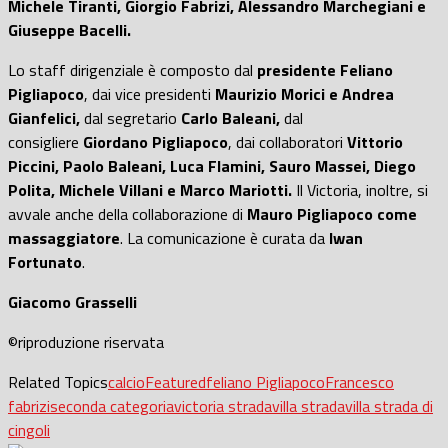
Michele Tiranti, Giorgio Fabrizi, Alessandro Marchegiani e
Giuseppe Bacelli.
Lo staff dirigenziale è composto dal
presidente Feliano
Pigliapoco
, dai vice presidenti
Maurizio Morici e Andrea
Gianfelici,
dal segretario
Carlo Baleani,
dal
consigliere
Giordano Pigliapoco
, dai collaboratori
Vittorio
Piccini, Paolo Baleani, Luca Flamini, Sauro Massei, Diego
Polita, Michele Villani e Marco Mariotti.
Il Victoria, inoltre, si
avvale anche della collaborazione di
Mauro Pigliapoco come
massaggiatore
. La comunicazione è curata da
Iwan
Fortunato
.
Giacomo Grasselli
©riproduzione riservata
Related Topics
calcio
Featured
feliano Pigliapoco
Francesco
fabrizi
seconda categoria
victoria strada
villa strada
villa strada di
cingoli