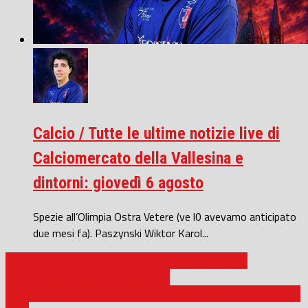
Calcio / Tutte le ultime notizie live di
Calciomercato della Vallesina e
dintorni: giovedì 6 agosto
Spezie all’Olimpia Ostra Vetere (ve l0 avevamo anticipato
due mesi fa). Paszynski Wiktor Karol...
Calcio serie B / Pari per l’Ascoli, perde il Frosinone: ne
approfittano Genoa, Bari e Reggina
Calcio / Prima Categoria, il racconto della 21^ giornata dei gironi