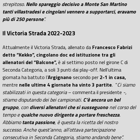
strepitoso.
Nello spareggio decisivo a Monte San Martino
tanti villastradesi e cingolani vennero a supportarci, eravamo
più di 250 persone
”.
Il Victoria Strada 2022-2023
Attualmente il Victoria Strada, allenato da
Francesco Fabrizi
detto “Kekko”, cingolano doc ed istituzione tra gli
allenatori del “Balcone”,
è al settimo posto nel girone C di
Seconda Categoria, a soli 3 punti dai play-off. Nell’ultima
giornata ha battuto l’
Argignano
secondo per
2-1 in casa,
mentre
nelle ultime 4 giornate ha vinto 3 partite
. “
Ci siamo
stabilizzati in questa categoria
– commenta il presidente
-,
stiamo disputando dei bei campionati.
C’è ancora un bel
gruppo
, con
diversi allenatori che si susseguono
nel corso del
tempo e
qualche nuovo dirigente a portare freschezza
.
Abbiamo
tanta passione
, è questa la ricetta del nostro
successo. Anche quest’anno, all’ottava partecipazione
consecutiva in Seconda Categoria, stiamo andando bene”.