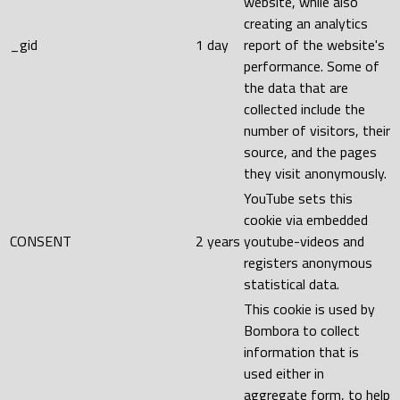
website, while also
creating an analytics
_gid
1 day
report of the website's
performance. Some of
the data that are
collected include the
number of visitors, their
source, and the pages
they visit anonymously.
YouTube sets this
cookie via embedded
CONSENT
2 years
youtube-videos and
registers anonymous
statistical data.
This cookie is used by
Bombora to collect
information that is
used either in
aggregate form, to help