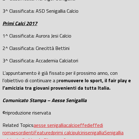
3^ Classificata: ASD Senigallia Calcio
Primi Calci 2017
1^ Classificata: Aurora Jesi Calcio
2^ Classificata: Cinecittà Bettini
3^ Classificata: Accademia Calciatori
L’appuntamento è già fissato per il prossimo anno, con
l’obiettivo di continuare a p
romuovere lo sport, il fair play e
l’amicizia tra giovani provenienti da tutta Italia.
Comunicato Stampa – Aesse Senigallia
©riproduzione riservata
Related Topics
aesse senigallia
calcio
effedi
effedi
roma
esordienti
Featured
primi calci
pulcini
senigallia
Senigallia