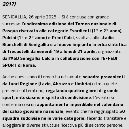
2017)
SENIGALLIA, 26 aprile 2025 – Si è conclusa con grande
successo
l’undicesima edizione del Torneo nazionale di
Pasqua riservato alle categorie Esordienti (1° e 2° anno),
Pulcini (1° e 2° anno) e Primi Calci,
svoltasi allo s
tadio
Bianchelli di Senigallia e al nuovo impianto in erba sintetica
di Trecastelli da venerdì 19 a lunedì 21 aprile,
organizzato
dall’ASD Senigallia Calcio in collaborazione con l’EFFEDI
SPORT di Roma.
Anche quest’anno il torneo ha richiamato
squadre provenienti
da fuori Regione (Lazio, Abruzzo e Umbria
) oltre a quelle
presenti sul territorio,
regalando quattro giorni di grande
sport, entusiasmo e spirito di condivisione
. L’evento si
conferma così un
appuntamento imperdibile nel calendario
del calcio giovanile nazionale
, evento che ha raggruppato
50
squadre suddivise nelle varie categorie,
facendo transitare e
alloggiare in diverse strutture ricettive più di seicento persone.