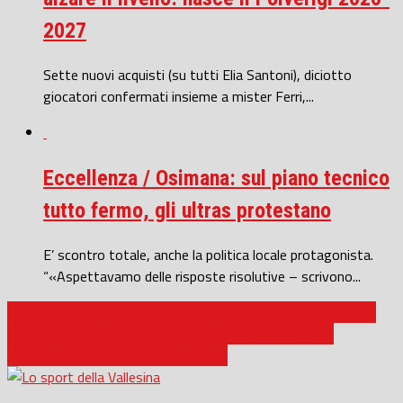
2027
Sette nuovi acquisti (su tutti Elia Santoni), diciotto
giocatori confermati insieme a mister Ferri,...
Eccellenza / Osimana: sul piano tecnico
tutto fermo, gli ultras protestano
E’ scontro totale, anche la politica locale protagonista.
“«Aspettavamo delle risposte risolutive – scrivono...
Calcio Serie D / Vigor Senigallia-Forsempronese delicatissima
Promozione / Non si gioca, tutto rimandato a sabato
prossimo: le date play off e play out