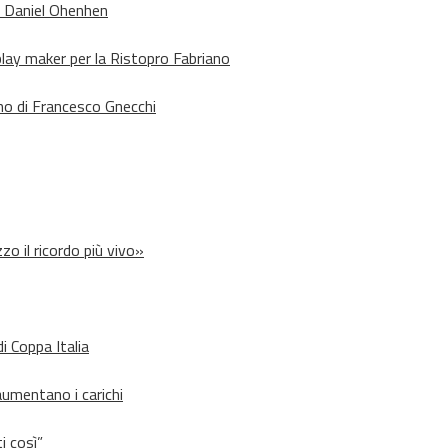
o Daniel Ohenhen
lay maker per la Ristopro Fabriano
rno di Francesco Gnecchi
zo il ricordo più vivo»
i Coppa Italia
aumentano i carichi
i così”