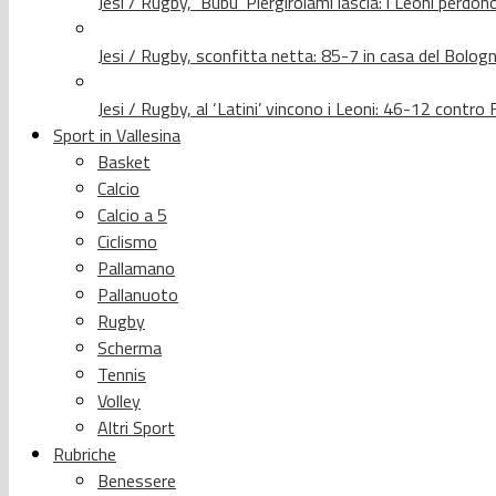
Jesi / Rugby, ‘Bubu’ Piergirolami lascia: i Leoni per
Jesi / Rugby, sconfitta netta: 85-7 in casa del Bolog
Jesi / Rugby, al ‘Latini’ vincono i Leoni: 46-12 contr
Sport in Vallesina
Basket
Calcio
Calcio a 5
Ciclismo
Pallamano
Pallanuoto
Rugby
Scherma
Tennis
Volley
Altri Sport
Rubriche
Benessere