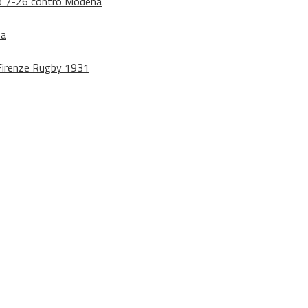
dono 7-26 contro Modena
na
o Firenze Rugby 1931