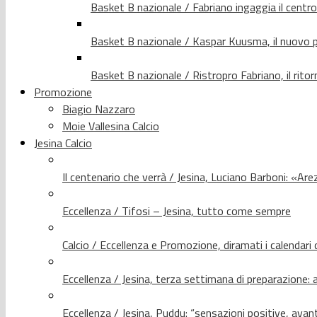
Basket B nazionale / Fabriano ingaggia il centr
Basket B nazionale / Kaspar Kuusma, il nuovo p
Basket B nazionale / Ristropro Fabriano, il rito
Promozione
Biagio Nazzaro
Moie Vallesina Calcio
Jesina Calcio
Il centenario che verrà / Jesina, Luciano Barboni: «Arez
Eccellenza / Tifosi – Jesina, tutto come sempre
Calcio / Eccellenza e Promozione, diramati i calendari d
Eccellenza / Jesina, terza settimana di preparazione: 
Eccellenza / Jesina, Puddu: “sensazioni positive, avant