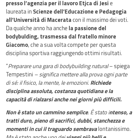
presso l’agenzia per il lavoro Etjca di Jesi
e
laureata in
Scienze dell’Educazione e Pedagogia
all’Università di Macerata
con il massimo dei voti.
Da qualche anno ha anche
la passione del
bodybulding, trasmessa dal fratello minore
Giacomo
, che a sua volta compete per questa
disciplina sportiva raggiungendo ottimi risultati.
“
Preparare una gara di bodybuilding natural
– spiega
Tempestini
– significa mettere alla prova ogni parte
di sé: il fisico, la mente, le emozioni.
Richiede
disciplina assoluta, costanza quotidiana e la
capacità di rialzarsi anche nei giorni più difficili.
Non è stato un cammino semplice
. È stato i
ntenso, a
tratti duro, pieno di sacrifici, dubbi, stanchezza e
momenti in cui il traguardo sembrava
lontanissimo
.
Ma è stato anche uno dei
viaggi più belli e