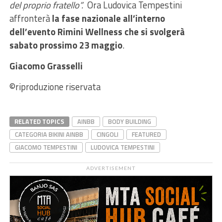
del proprio fratello”.
Ora Ludovica Tempestini
affronterà
la fase nazionale all’interno
dell’evento Rimini Wellness che si svolgerà
sabato prossimo 23 maggio
.
Giacomo Grasselli
©riproduzione riservata
RELATED TOPICS
AINBB
BODY BUILDING
CATEGORIA BIKINI AINBB
CINGOLI
FEATURED
GIACOMO TEMPESTINI
LUDOVICA TEMPESTINI
ADVERTISEMENT