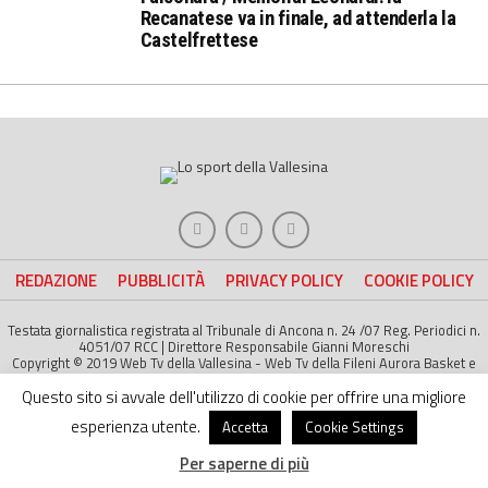
Recanatese va in finale, ad attenderla la
Castelfrettese
REDAZIONE
PUBBLICITÀ
PRIVACY POLICY
COOKIE POLICY
Testata giornalistica registrata al Tribunale di Ancona n. 24 /07 Reg. Periodici n.
4051/07 RCC | Direttore Responsabile Gianni Moreschi
Copyright © 2019 Web Tv della Vallesina - Web Tv della Fileni Aurora Basket e
della Jesina Calcio. All right Reserved | Project by
Life Color
Questo sito si avvale dell'utilizzo di cookie per offrire una migliore
esperienza utente.
Accetta
Cookie Settings
Per saperne di più