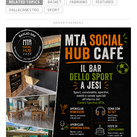
RELATED TOPICS
BASKET
FABRIANO
FEATURED
PALLACANESTRO
SPORT
ADVERTISEMENT