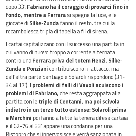
dopo 33’,
Fabriano ha il coraggio di provarci fino in
fondo, mentre a Ferrara
si spegne la luce, e le
giocate di
Silke-Zunda
fanno il resto, tra cui la
rocambolesca tripla di tabella a fil di sirena.
I cartai capitalizzano con il successo una partita in
cui vanno di nuovo troppo a corrente alternata
contro una
Ferrara priva del totem Renzi. Silke-
Zunda e Ponziani
contribuiscono in attacco, ma
dall’altra parte Santiago e Solaroli rispondono (31-
34 al 17’).
I problemi di falli di Vavoli acuiscono i
problemi di Fabriano,
che resta aggrappata alla
partita con le
triple di Centanni, ma poi scivola
indietro in un terzo tutto estense: Solaroli prima
e Marchini
poi fanno a fette la tenera difesa cartaia
e il 62-76 al 33’ appare una condanna per una
Ristopro che si innervosisce e verrà sanzionata in