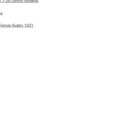
dono 7-26 contro Modena
na
o Firenze Rugby 1931