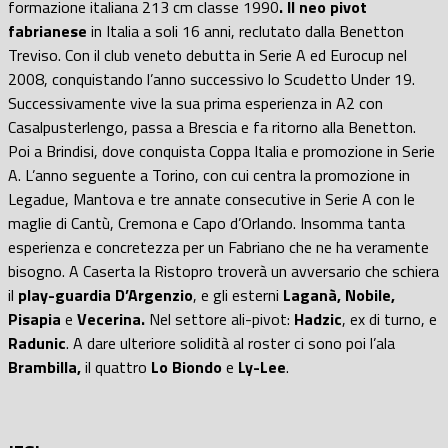
formazione italiana 213 cm classe 1990
. Il neo pivot
fabrianese
in Italia a soli 16 anni, reclutato dalla Benetton
Treviso. Con il club veneto debutta in Serie A ed Eurocup nel
2008, conquistando l’anno successivo lo Scudetto Under 19.
Successivamente vive la sua prima esperienza in A2 con
Casalpusterlengo, passa a Brescia e fa ritorno alla Benetton.
Poi a Brindisi, dove conquista Coppa Italia e promozione in Serie
A. L’anno seguente a Torino, con cui centra la promozione in
Legadue, Mantova e tre annate consecutive in Serie A con le
maglie di Cantù, Cremona e Capo d’Orlando. Insomma tanta
esperienza e concretezza per un Fabriano che ne ha veramente
bisogno. A Caserta la Ristopro troverà un avversario che schiera
il
play-guardia D’Argenzio
, e gli esterni
Laganà,
Nobile,
Pisapia
e
Vecerina.
Nel settore ali-pivot:
Hadzic
, ex di turno, e
Radunic
. A dare ulteriore solidità al roster ci sono poi l’ala
Brambilla,
il quattro
Lo Biondo
e
Ly-Lee
.