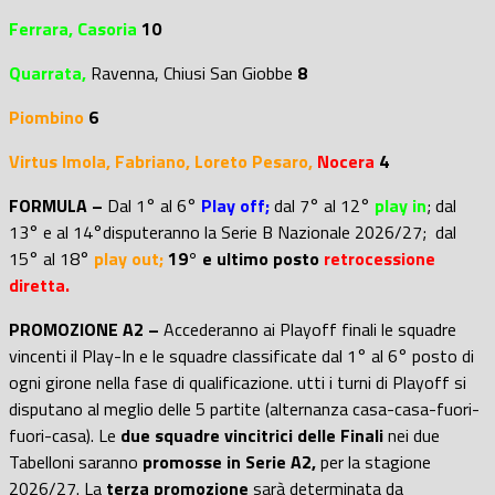
Ferrara, Casoria
10
Quarrata,
Ravenna, Chiusi San Giobbe
8
Piombino
6
Virtus Imola, Fabriano, Loreto Pesaro,
Nocera
4
FORMULA –
Dal 1° al 6°
Play off;
dal 7° al 12°
play in
; d
al
13° e al 14°disputeranno la Serie B Nazionale 2026/27; dal
15° al 18°
play out;
19° e ultimo posto
retrocessione
diretta.
PROMOZIONE A2 –
Accederanno ai Playoff finali le squadre
vincenti il Play-In e le squadre classificate dal 1° al 6° posto di
ogni girone nella fase di qualificazione. utti i turni di Playoff si
disputano al meglio delle 5 partite (alternanza casa-casa-fuori-
fuori-casa). Le
due squadre vincitrici delle Finali
nei due
Tabelloni saranno
promosse in Serie A2,
per la stagione
2026/27. La
terza promozione
sarà determinata da