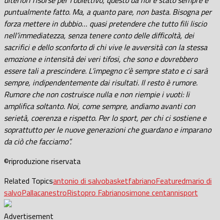
puntualmente fatto. Ma, a quanto pare, non basta. Bisogna per
forza mettere in dubbio… quasi pretendere che tutto fili liscio
nell’immediatezza, senza tenere conto delle difficoltà, dei
sacrifici e dello sconforto di chi vive le avversità con la stessa
emozione e intensità dei veri tifosi, che sono e dovrebbero
essere tali a prescindere. L’impegno c’è sempre stato e ci sarà
sempre, indipendentemente dai risultati. Il resto è rumore.
Rumore che non costruisce nulla e non riempie i vuoti: li
amplifica soltanto. Noi, come sempre, andiamo avanti con
serietà, coerenza e rispetto. Per lo sport, per chi ci sostiene e
soprattutto per le nuove generazioni che guardano e imparano
da ciò che facciamo”.
©riproduzione riservata
Related Topics
antonio di salvo
basket
fabriano
Featured
mario di
salvo
Pallacanestro
Ristopro Fabriano
simone centanni
sport
Advertisement