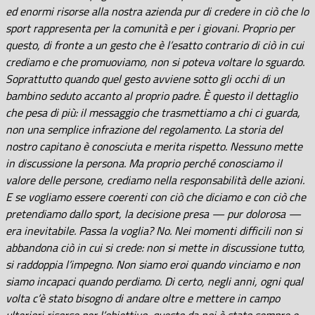
ed enormi risorse alla nostra azienda pur di credere in ciò che lo
sport rappresenta per la comunità e per i giovani. Proprio per
questo, di fronte a un gesto che è l’esatto contrario di ciò in cui
crediamo e che promuoviamo, non si poteva voltare lo sguardo.
Soprattutto quando quel gesto avviene sotto gli occhi di un
bambino seduto accanto al proprio padre. È questo il dettaglio
che pesa di più: il messaggio che trasmettiamo a chi ci guarda,
non una semplice infrazione del regolamento. La storia del
nostro capitano è conosciuta e merita rispetto. Nessuno mette
in discussione la persona. Ma proprio perché conosciamo il
valore delle persone, crediamo nella responsabilità delle azioni.
E se vogliamo essere coerenti con ciò che diciamo e con ciò che
pretendiamo dallo sport, la decisione presa — pur dolorosa —
era inevitabile. Passa la voglia? No. Nei momenti difficili non si
abbandona ciò in cui si crede: non si mette in discussione tutto,
si raddoppia l’impegno. Non siamo eroi quando vinciamo e non
siamo incapaci quando perdiamo. Di certo, negli anni, ogni qual
volta c’è stato bisogno di andare oltre e mettere in campo
ulteriori risorse per l’obiettivo, questo da noi è stato sempre e