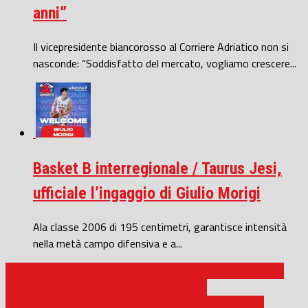
anni”
Il vicepresidente biancorosso al Corriere Adriatico non si
nasconde: “Soddisfatto del mercato, vogliamo crescere...
Basket B interregionale / Taurus Jesi,
ufficiale l’ingaggio di Giulio Morigi
Ala classe 2006 di 195 centimetri, garantisce intensità
nella metà campo difensiva e a...
Basket B nazionale / Fabriano, la società ufficializza l’azione
disciplinare nei confronti di Simone Centanni
Basket B nazionale / Fabriano, si sta costruendo il dopo