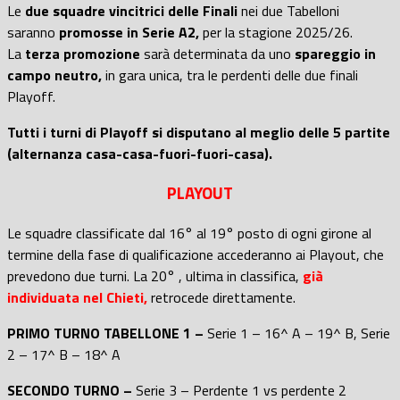
Le
due squadre vincitrici delle Finali
nei due Tabelloni
saranno
promosse in Serie A2,
per la stagione 2025/26.
La
terza promozione
sarà determinata da uno
spareggio in
campo neutro,
in gara unica, tra le perdenti delle due finali
Playoff.
Tutti i turni di Playoff si disputano al meglio delle 5 partite
(alternanza casa-casa-fuori-fuori-casa).
PLAYOUT
Le squadre classificate dal 16° al 19° posto di ogni girone al
termine della fase di qualificazione accederanno ai Playout, che
prevedono due turni. La 20° , ultima in classifica,
già
individuata nel Chieti,
retrocede direttamente.
PRIMO TURNO TABELLONE 1 –
Serie 1 – 16^ A – 19^ B, Serie
2 – 17^ B – 18^ A
SECONDO TURNO –
Serie 3 – Perdente 1 vs perdente 2