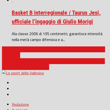
Basket B interregionale / Taurus Jesi,
ufficiale l’ingaggio di Giulio Morigi
Ala classe 2006 di 195 centimetri, garantisce intensità
nella metà campo difensiva e a...
Serie D / SSC Ancona: clima di bufera: “liberate l’Ancona”, tuona
Curva Nord
Basket Dr1 play out gara1 / Vince la Pallacanestro Jesi perde il
Basket Academy Taurus Jesi
Redazione