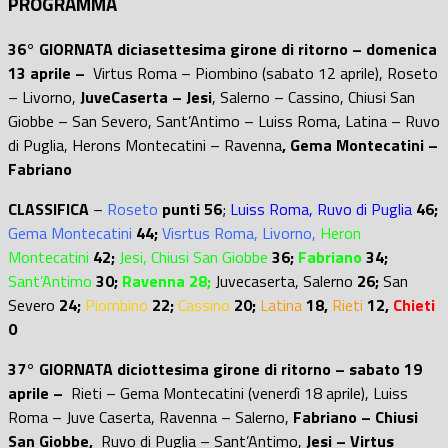
PROGRAMMA
36° GIORNATA diciasettesima girone di ritorno – domenica
13 aprile –
Virtus Roma – Piombino (sabato 12 aprile), Roseto
– Livorno,
JuveCaserta – Jesi
, Salerno – Cassino, Chiusi San
Giobbe – San Severo, Sant’Antimo – Luiss Roma, Latina – Ruvo
di Puglia, Herons Montecatini – Ravenna
, Gema Montecatini –
Fabriano
CLASSIFICA
–
Roseto
punti 56
;
Luiss Roma,
Ruvo di Puglia
46;
Gema Montecatini
44;
Visrtus Roma, Livorno,
Heron
Montecatini
42;
Jesi,
Chiusi San Giobbe
36;
Fabriano
34;
Sant’Antimo
30;
Ravenna 28;
Juvecaserta,
Salerno
26;
San
Severo
24;
Piombino
22;
Cassino
20
;
Latina
18,
Rieti
12,
Chieti
0
37° GIORNATA diciottesima girone di ritorno – sabato 19
aprile –
Rieti – Gema Montecatini (venerdì 18 aprile), Luiss
Roma – Juve Caserta, Ravenna – Salerno,
Fabriano – Chiusi
San Giobbe,
Ruvo di Puglia – Sant’Antimo,
Jesi – Virtus