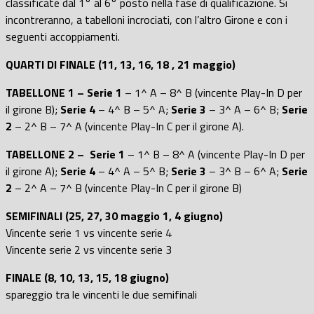
classificate dal 1° al 6° posto nella fase di qualificazione. Si
incontreranno, a tabelloni incrociati, con l’altro Girone e con i
seguenti accoppiamenti.
QUARTI DI FINALE (11, 13, 16, 18 , 21 maggio)
TABELLONE 1 – Serie 1
– 1^ A – 8^ B (vincente Play-In D per
il girone B);
Serie 4
– 4^ B – 5^ A;
Serie 3
– 3^ A – 6^ B;
Serie
2
– 2^ B – 7^ A (vincente Play-In C per il girone A).
TABELLONE 2 –
Serie 1
– 1^ B – 8^ A (vincente Play-In D per
il girone A);
Serie 4
– 4^ A – 5^ B;
Serie 3
– 3^ B – 6^ A;
Serie
2
– 2^ A – 7^ B (vincente Play-In C per il girone B)
SEMIFINALI (25, 27, 30 maggio 1, 4 giugno)
Vincente serie 1 vs vincente serie 4
Vincente serie 2 vs vincente serie 3
FINALE (8, 10, 13, 15, 18 giugno)
spareggio tra le vincenti le due semifinali