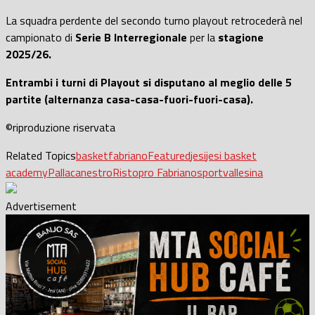
La squadra perdente del secondo turno playout retrocederà nel
campionato di
Serie B Interregionale
per la
stagione
2025/26.
Entrambi i turni di Playout si disputano al meglio delle 5
partite (alternanza casa-casa-fuori-fuori-casa).
©riproduzione riservata
Related Topics
basket
fabriano
Featured
jesi
jesi basket
academy
Pallacanestro
Ristopro Fabriano
sport
vallesina
Advertisement