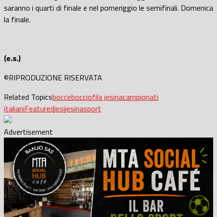
saranno i quarti di finale e nel pomeriggio le semifinali. Domenica
la finale.
(e.s.)
©RIPRODUZIONE RISERVATA
Related Topics
bocce
bocciofila jesina
campionati
italiani
Featured
jesi
jesina
sport
Advertisement