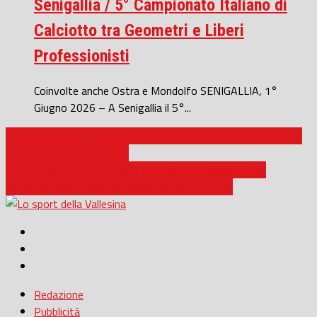
Senigallia / 5° Campionato Italiano di
Calciotto tra Geometri e Liberi
Professionisti
Coinvolte anche Ostra e Mondolfo SENIGALLIA, 1°
Giugno 2026 – A Senigallia il 5°...
JANUS BASKET / UNA PARTITA DECISIVA PER CONTINUARE
A SOGNARE LA SERIE A2
JESI / FIORETTO FEMMINILE: ELISA DI FRANCISCA IN
PEDANA, OBIETTIVO OLIMPIADE TOKIO 2020
Redazione
Pubblicità