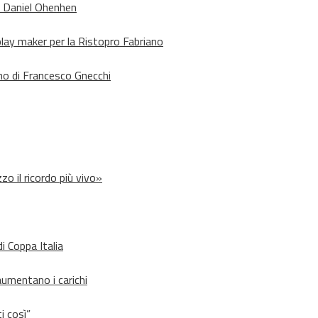
o Daniel Ohenhen
lay maker per la Ristopro Fabriano
rno di Francesco Gnecchi
zo il ricordo più vivo»
i Coppa Italia
aumentano i carichi
i così”