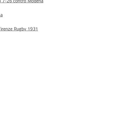
dono 7-26 contro Modena
na
o Firenze Rugby 1931