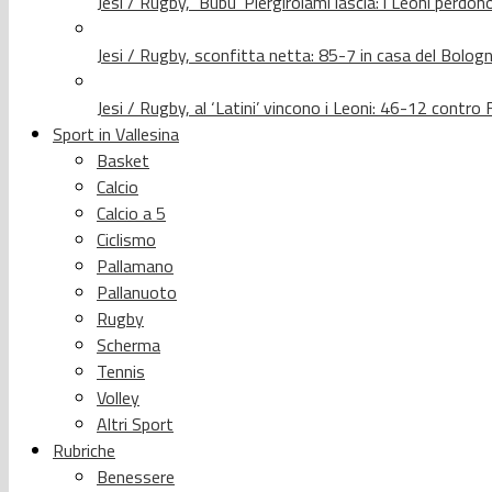
Jesi / Rugby, ‘Bubu’ Piergirolami lascia: i Leoni per
Jesi / Rugby, sconfitta netta: 85-7 in casa del Bolog
Jesi / Rugby, al ‘Latini’ vincono i Leoni: 46-12 contr
Sport in Vallesina
Basket
Calcio
Calcio a 5
Ciclismo
Pallamano
Pallanuoto
Rugby
Scherma
Tennis
Volley
Altri Sport
Rubriche
Benessere