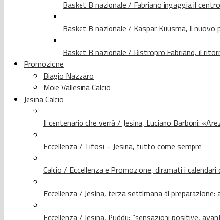
Basket B nazionale / Fabriano ingaggia il centr
Basket B nazionale / Kaspar Kuusma, il nuovo p
Basket B nazionale / Ristropro Fabriano, il rito
Promozione
Biagio Nazzaro
Moie Vallesina Calcio
Jesina Calcio
Il centenario che verrà / Jesina, Luciano Barboni: «Arez
Eccellenza / Tifosi – Jesina, tutto come sempre
Calcio / Eccellenza e Promozione, diramati i calendari d
Eccellenza / Jesina, terza settimana di preparazione: 
Eccellenza / Jesina, Puddu: “sensazioni positive, avant