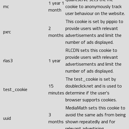
1 year 1
mc
cookie to anonymously track
month
user behaviour on the website.
This cookie is set by pippio to
2
provide users with relevant
pxrc
months
advertisements and limit the
number of ads displayed.
RLCDN sets this cookie to
provide users with relevant
rlas3
1 year
advertisements and limit the
number of ads displayed.
The test_cookie is set by
15
doubleclick.net and is used to
test_cookie
minutes
determine if the user's
browser supports cookies.
MediaMath sets this cookie to
3
avoid the same ads from being
uuid
months
shown repeatedly and for
relevant advertising.