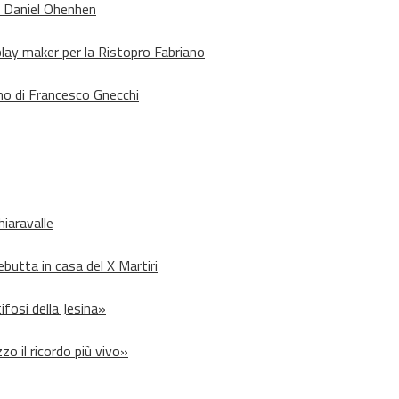
o Daniel Ohenhen
lay maker per la Ristopro Fabriano
rno di Francesco Gnecchi
hiaravalle
debutta in casa del X Martiri
ifosi della Jesina»
zo il ricordo più vivo»