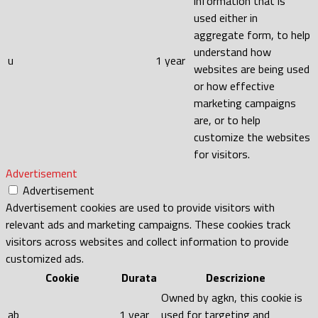
information that is
used either in
aggregate form, to help
understand how
u
1 year
websites are being used
or how effective
marketing campaigns
are, or to help
customize the websites
for visitors.
Advertisement
Advertisement
Advertisement cookies are used to provide visitors with
relevant ads and marketing campaigns. These cookies track
visitors across websites and collect information to provide
customized ads.
Cookie
Durata
Descrizione
Owned by agkn, this cookie is
ab
1 year
used for targeting and