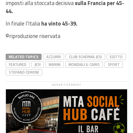
imposti alla stoccata decisiva
sulla Francia per 45-
44.
In finale l’Italia
ha vinto 45-39.
©riproduzione riservata
RELATED TOPICS
AZZURRI
CLUB SCHERMA JESI
EGITTO
FEATURED
JESI
MARINI
MONDIALI IL CAIRO
SPORT
STEFANO CERIONI
ADVERTISEMENT