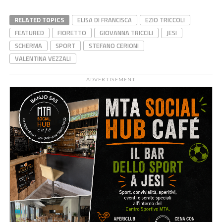
RELATED TOPICS
ELISA DI FRANCISCA
EZIO TRICCOLI
FEATURED
FIORETTO
GIOVANNA TRICCILI
JESI
SCHERMA
SPORT
STEFANO CERIONI
VALENTINA VEZZALI
ADVERTISEMENT