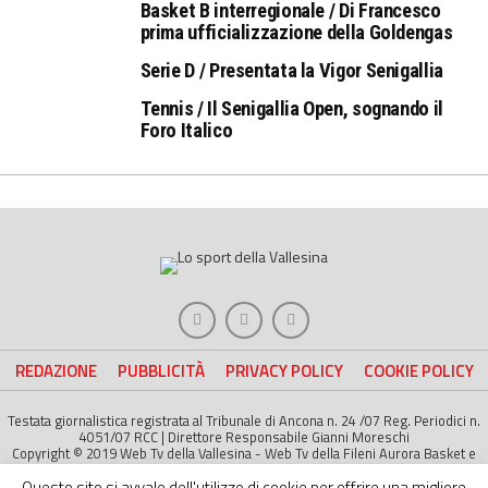
Basket B interregionale / Di Francesco
prima ufficializzazione della Goldengas
Serie D / Presentata la Vigor Senigallia
Tennis / Il Senigallia Open, sognando il
Foro Italico
REDAZIONE
PUBBLICITÀ
PRIVACY POLICY
COOKIE POLICY
Testata giornalistica registrata al Tribunale di Ancona n. 24 /07 Reg. Periodici n.
4051/07 RCC | Direttore Responsabile Gianni Moreschi
Copyright © 2019 Web Tv della Vallesina - Web Tv della Fileni Aurora Basket e
della Jesina Calcio. All right Reserved | Project by
Life Color
Questo sito si avvale dell'utilizzo di cookie per offrire una migliore