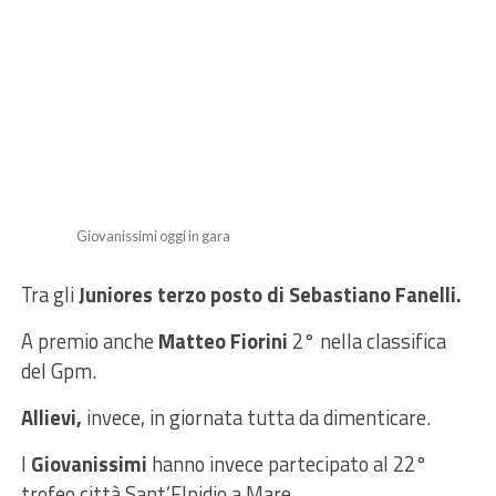
Giovanissimi oggi in gara
Tra gli
Juniores terzo posto di Sebastiano Fanelli.
A premio anche
Matteo Fiorini
2° nella classifica
del Gpm.
Allievi,
invece, in giornata tutta da dimenticare.
I
Giovanissimi
hanno invece partecipato al 22°
trofeo città Sant’Elpidio a Mare.