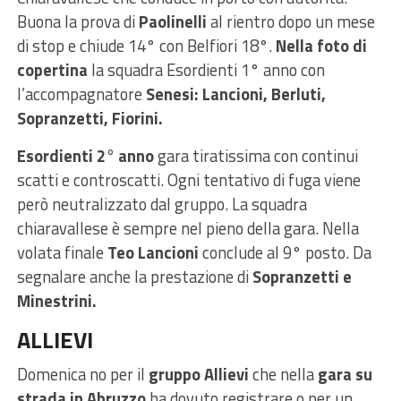
Buona la prova di
Paolinelli
al rientro dopo un mese
di stop e chiude 14° con Belfiori 18°.
Nella foto di
copertina
la squadra Esordienti 1° anno con
l’accompagnatore
Senesi: Lancioni, Berluti,
Sopranzetti, Fiorini.
Esordienti 2° anno
gara tiratissima con continui
scatti e controscatti. Ogni tentativo di fuga viene
però neutralizzato dal gruppo. La squadra
chiaravallese è sempre nel pieno della gara. Nella
volata finale
Teo Lancioni
conclude al 9° posto. Da
segnalare anche la prestazione di
Sopranzetti e
Minestrini.
ALLIEVI
Domenica no per il
gruppo Allievi
che nella
gara su
strada in Abruzzo
ha dovuto registrare o per un