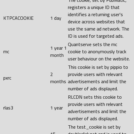
The cookie, set by PubMatic,
registers a unique ID that
identifies a returning user's
KTPCACOOKIE
1 day
device across websites that
use the same ad network. The
ID is used for targeted ads.
Quantserve sets the mc
1 year 1
mc
cookie to anonymously track
month
user behaviour on the website.
This cookie is set by pippio to
2
provide users with relevant
pxrc
months
advertisements and limit the
number of ads displayed.
RLCDN sets this cookie to
provide users with relevant
rlas3
1 year
advertisements and limit the
number of ads displayed.
The test_cookie is set by