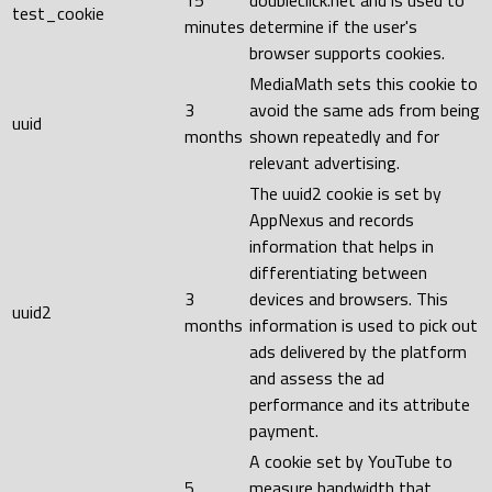
15
doubleclick.net and is used to
test_cookie
minutes
determine if the user's
browser supports cookies.
MediaMath sets this cookie to
3
avoid the same ads from being
uuid
months
shown repeatedly and for
relevant advertising.
The uuid2 cookie is set by
AppNexus and records
information that helps in
differentiating between
3
devices and browsers. This
uuid2
months
information is used to pick out
ads delivered by the platform
and assess the ad
performance and its attribute
payment.
A cookie set by YouTube to
5
measure bandwidth that