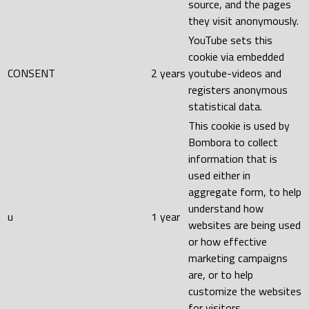
source, and the pages
they visit anonymously.
YouTube sets this
cookie via embedded
CONSENT
2 years
youtube-videos and
registers anonymous
statistical data.
This cookie is used by
Bombora to collect
information that is
used either in
aggregate form, to help
understand how
u
1 year
websites are being used
or how effective
marketing campaigns
are, or to help
customize the websites
for visitors.