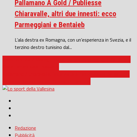
Pallamano A Gold / Publiesse
Chiaravalle, altri due innesti: ecco
Parmeggiani e Bentaieb
L’ala destra ex Romagna, con un’esperienza in Svezia, e il
terzino destro tunisino dal...
Pallamano A2 / Macagi Cingoli, sei alle Final Eight! Il 29-34 alla
Giara Ferrara vale i play-off
Pallamano / Chiaravalle, l’intervista al responsabile del settore
giovanile Nando Nocelli: “Siamo in crescita”
Redazione
Pubblicità