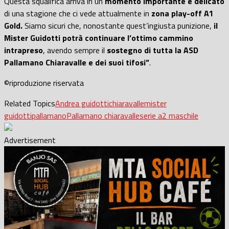
Questa squalifica arriva in un
momento importante e delicato
di una stagione che ci vede attualmente in
zona play-off
A1
Gold.
Siamo sicuri che, nonostante quest’ingiusta punizione,
il
Mister Guidotti potrà continuare l’ottimo cammino
intrapreso
, avendo sempre il
sostegno
di tutta la ASD
Pallamano Chiaravalle e dei suoi tifosi”
.
©riproduzione riservata
Related Topics
Andrea guidotti
chiaravalle
mister
guidotti
pallamano
Pallamano chiaravalle
serie a2 maschile
Advertisement