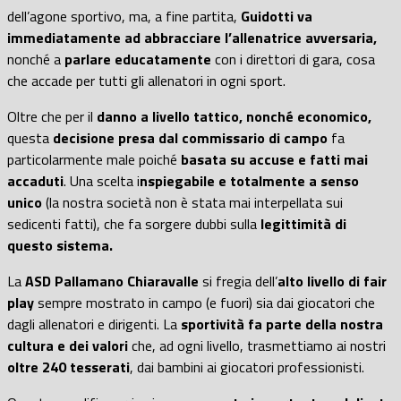
dell’agone sportivo, ma, a fine partita,
Guidotti va
immediatamente ad abbracciare l’allenatrice avversaria,
nonché a
parlare educatamente
con i direttori di gara, cosa
che accade per tutti gli allenatori in ogni sport.
Oltre che per il
danno a livello tattico, nonché economico,
questa
decisione presa dal commissario di campo
fa
particolarmente male poiché
basata su accuse e fatti mai
accaduti
. Una scelta i
nspiegabile e totalmente a senso
unico
(la nostra società non è stata mai interpellata sui
sedicenti fatti), che fa sorgere dubbi sulla
legittimità di
questo sistema.
La
ASD Pallamano Chiaravalle
si fregia dell’
alto livello di fair
play
sempre mostrato in campo (e fuori) sia dai giocatori che
dagli allenatori e dirigenti. La
sportività fa parte della nostra
cultura e dei valori
che, ad ogni livello, trasmettiamo ai nostri
oltre 240 tesserati
, dai bambini ai giocatori professionisti.