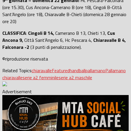
9^ giornata – domenica 22 gennaio:
Hc Pescara-Falconara
(ore 15.30), Cus Ancona-Camerano B (ore 18), Cingoli B-Città
Sant’Angelo (ore 18), Chiaravalle B-Chieti (domenica 28 gennaio
ore 20)
CLASSIFICA
:
Cingoli B 14,
Camerano B 13, Chieti 13,
Cus
Ancona 9,
Città Sant’Angelo 6, Hc Pescara 4,
Chiaravalle B 4,
Falconara -2
(3 punti di penalizzazione).
©riproduzione riservata
Related Topics
chiaravalle
Featured
handball
pallamano
Pallamano
chiaravalle
serie a2 femminile
serie a2 maschile
Advertisement