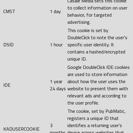
Casale Media sets this cookie
to collect information on user
CMST
1 day
behavior, for targeted
advertising.
This cookie is set by
DoubleClick to note the user's
DSID
1 hour
specific user identity. It
contains a hashed/encrypted
unique ID.
Google DoubleClick IDE cookies
are used to store information
1 year
about how the user uses the
IDE
24 days
website to present them with
relevant ads and according to
the user profile.
The cookie, set by PubMatic,
registers a unique ID that
3
identifies a returning user's
KADUSERCOOKIE
months
device across websites that