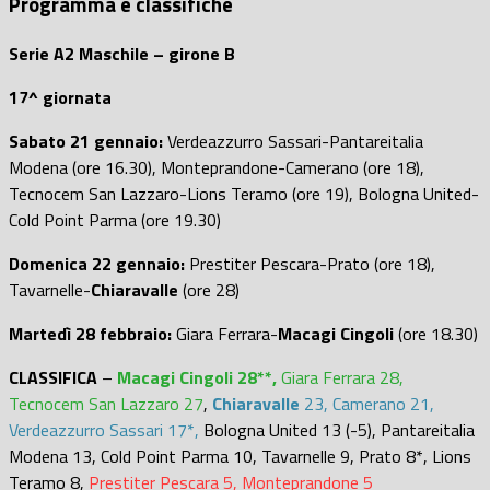
Programma e classifiche
Serie A2 Maschile – girone B
17^ giornata
Sabato 21 gennaio:
Verdeazzurro Sassari-Pantareitalia
Modena (ore 16.30), Monteprandone-Camerano (ore 18),
Tecnocem San Lazzaro-Lions Teramo (ore 19), Bologna United-
Cold Point Parma (ore 19.30)
Domenica 22 gennaio:
Prestiter Pescara-Prato (ore 18),
Tavarnelle-
Chiaravalle
(ore 28)
Martedì 28 febbraio:
Giara Ferrara-
Macagi Cingoli
(ore 18.30)
CLASSIFICA
–
Macagi Cingoli 28**,
Giara Ferrara 28,
Tecnocem San Lazzaro 27
,
Chiaravalle
23, Camerano 21,
Verdeazzurro Sassari 17*,
Bologna United 13 (-5), Pantareitalia
Modena 13, Cold Point Parma 10, Tavarnelle 9, Prato 8*, Lions
Teramo 8,
Prestiter Pescara 5, Monteprandone 5