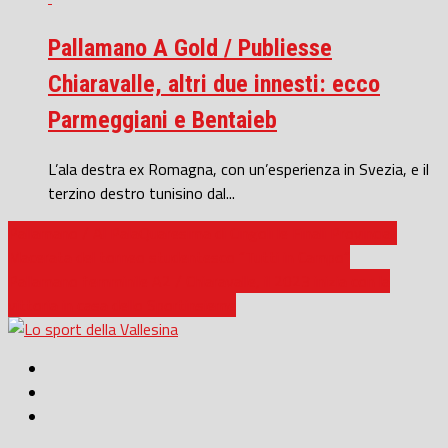
Pallamano A Gold / Publiesse
Chiaravalle, altri due innesti: ecco
Parmeggiani e Bentaieb
L’ala destra ex Romagna, con un’esperienza in Svezia, e il
terzino destro tunisino dal...
Pallamano / Al PalaQuaresima di Cingoli le Finali Provinciali
Macerata del torneo studentesco “Tutti in Campo”
Pallamano femminile A2 / Chiaravalle, il 2023 inizia con la
vittoria in casa dello Sportinsieme