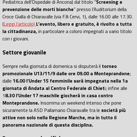
Pediatrica dell’Ospedale di Ancona) dal titolo “
Screening e
prevenzione delle morti bianche
” presso l’Auditorium della
Croce Gialla di Chiaravalle (via F.lli Cervi, 1), dalle 16.00 alle 17.30.
(
Leggi l’articolo)
L’evento, libero e gratuito, è rivolto a tutta
la cittadinanza,
in particolare a coloro impegnati a vario titolo
con i giovani.
Settore giovanile
Sempre nella giornata di domenica si disputerà il
torneo
promozionale U13/11/9 dalle ore 09.00 a Monteprandone
;
dalle
16.00 l’Under 15 femminile sarà impegnata nella 1a
giornata di Andata al Centro Federale di Chiet
i; infine alle
1
8.30 l’Under 17 maschile giocherà in casa contro
Monteprandone.
Insomma un weekend intenso che pone
sicuramente la ASD Pallamano Chiaravalle tra le
società più
attive non solo nella Regione Marche, ma in tutto il
panorama nazionale di questa disciplina.