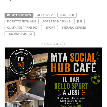
RELATED TOPICS
ALICE VOLPI
FEATURED
FIORETTO FEMMINILE
FIORETTO MASCHILE
JESI
OLIMPIADE PARIGI 2024
SPORT
STEFANO CERIONI
TOMMASO MARINI
ADVERTISEMENT