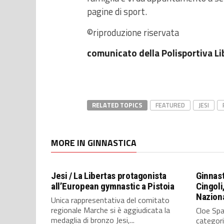
pagine di sport.
©riproduzione riservata
comunicato della Polisportiva Li
RELATED TOPICS
FEATURED
JESI
MORE IN GINNASTICA
Jesi / La Libertas protagonista
Ginnast
all’European gymnastic a Pistoia
Cingoli
Naziona
Unica rappresentativa del comitato
regionale Marche si è aggiudicata la
Cloe Spa
medaglia di bronzo Jesi,...
categoria