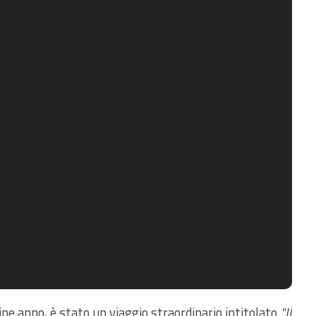
ine anno, è stato un viaggio straordinario intitolato
“Il