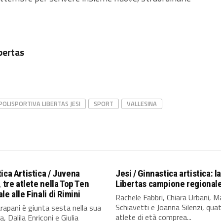
bertas
POLISPORTIVA LIBERTAS JESI
SPORT
VALLESINA
ica Artistica / Juvena
Jesi / Ginnastica artistica: l
, tre atlete nella Top Ten
Libertas campione regional
le alle Finali di Rimini
Rachele Fabbri, Chiara Urbani, M
Schiavetti e Joanna Silenzi, qua
rapani è giunta sesta nella sua
atlete di età comprea...
, Dalila Enriconi e Giulia