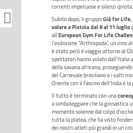
correnti impetuose e silenzi ipnotic
Subito dopo, il gruppo
Già for Life
volare a Pistoia dal 8 al 11 luglio
p
all’
European Gym For Life Challen
l’esibizione “Arthropoda”, un inno al
è stato però il viaggio attorno al Gl
spettatori hanno volato dall’Italia a
della savana africana, proseguendo p
del Carnevale brasiliano e i salti moz
Oriente con il fascino dell’India e 
Il tutto è terminato con una
coreog
a simboleggiare che la ginnastica uni
momento solenne dal colpo d’occhio st
tutta la platea, che ha visto fonder
dei nostri atleti più grandi in un co