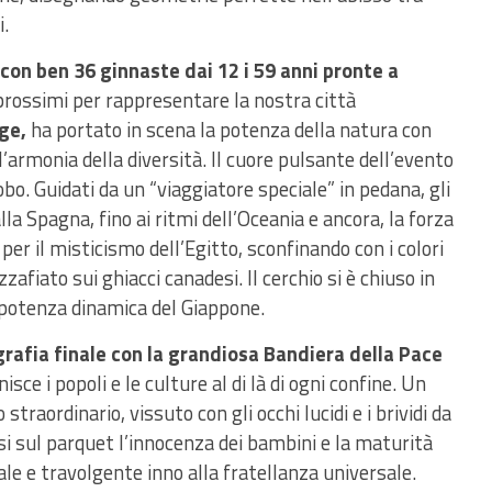
i.
, con ben 36 ginnaste dai 12 i 59 anni pronte a
rossimi per rappresentare la nostra città
ge,
ha portato in scena la potenza della natura con
l’armonia della diversità. Il cuore pulsante dell’evento
obo. Guidati da un “viaggiatore speciale” in pedana, gli
lla Spagna, fino ai ritmi dell’Oceania e ancora, la forza
er il misticismo dell’Egitto, sconfinando con i colori
zafiato sui ghiacci canadesi. Il cerchio si è chiuso in
la potenza dinamica del Giappone.
rafia finale con la grandiosa Bandiera della Pace
sce i popoli e le culture al di là di ogni confine. Un
raordinario, vissuto con gli occhi lucidi e i brividi da
si sul parquet l’innocenza dei bambini e la maturità
rale e travolgente inno alla fratellanza universale.