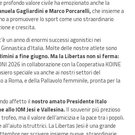
e profondo valore civile ha emozionato anche la
nuela Gagliardini e Marco Porcarelli,
che insieme a
uano a promuovere lo sport come uno straordinario
ione e crescita.
c’è un anno di enormi successi agonistici nei
Ginnastica d’Italia. Molte delle nostre atlete sono
imini a fine giugno. Ma la Libertas non si ferma:
NI 2026 in collaborazione con la Cooperativa KOINE
nsiero speciale va anche ai nostri settori del
a Roma, e della Pallavolo femminile, pronta per la
ndo affetto il
nostro amato Presidente Italo
 allo IOM Jesi e Vallesina.
Il souvenir più prezioso
trofeo, ma il valore dell’amicizia e la pace tra i popoli.
 e all’aiuto istruttrici. La Libertas Jesi è una grande
ttembre per scrivere insieme nuove, straordinarie