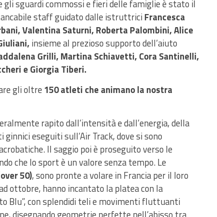
e gli sguardi commossi e fieri delle famiglie è stato il
ancabile staff guidato dalle istruttrici
Francesca
rbani, Valentina Saturni, Roberta Palombini, Alice
iuliani,
insieme al prezioso supporto dell’aiuto
ddalena Grilli, Martina Schiavetti, Cora Santinelli,
heri e Giorgia Tiberi.
are gli oltre
150 atleti che animano la nostra
eralmente rapito dall’intensità e dall’energia, della
ginnici eseguiti sull’Air Track, dove si sono
crobatiche. Il saggio poi è proseguito verso le
do che lo sport è un valore senza tempo. Le
over 50)
, sono pronte a volare in Francia per il loro
 ad ottobre, hanno incantato la platea con la
to Blu”, con splendidi teli e movimenti fluttuanti
ine, disegnando geometrie perfette nell’abisso tra