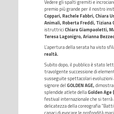
Vedere gli spalti gremiti e incrociar
premio più grande per il nostro inst
Coppari, Rachele Fabbri, Chiara U
Animali, Roberta Freddi, Tiziana G
istruttrici
Chiara Giampaoletti, Ma
Teresa Lagonigro, Arianna Bezzecc
L’apertura della serata ha visto sfil
realtà.
Subito dopo, il pubblico è stato lett
travolgente successione di elementi 
susseguite spettacolari evoluzioni a
signore del
GOLDEN AGE,
dimostran
splendide atlete della
Golden Age (
festival internazionale che si terrà
delicatezza della coreografia “Batti
capaci di evocare le profondità mar