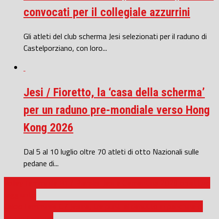
convocati per il collegiale azzurrini
Gli atleti del club scherma Jesi selezionati per il raduno di
Castelporziano, con loro...
Jesi / Fioretto, la ‘casa della scherma’
per un raduno pre-mondiale verso Hong
Kong 2026
Dal 5 al 10 luglio oltre 70 atleti di otto Nazionali sulle
pedane di...
Volley femminile B1 / Pieralisi Jesi e Clementina 2020 obiettivo
raggiunto
Calcio femminile C / Jesina, tre punti al debutto in panchina di
Filippo Cardinali