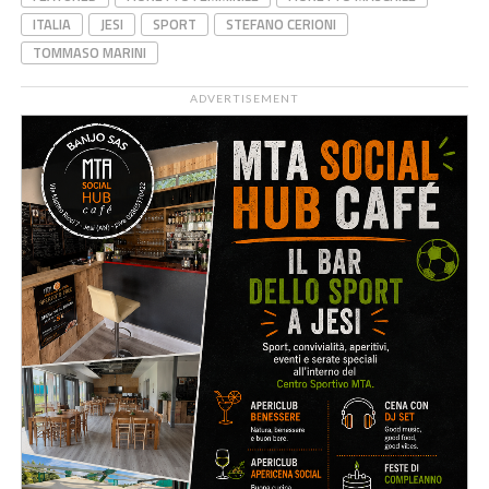
ITALIA
JESI
SPORT
STEFANO CERIONI
TOMMASO MARINI
ADVERTISEMENT