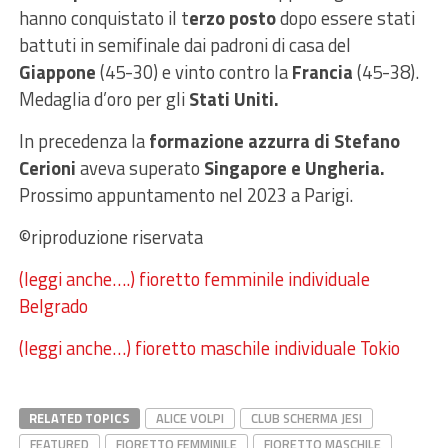
hanno conquistato il t
erzo posto
dopo essere stati
battuti in semifinale dai padroni di casa del
Giappone
(45-30) e vinto contro la
Francia
(45-38).
Medaglia d’oro per gli
Stati Uniti.
In precedenza la
formazione azzurra di Stefano
Cerioni
aveva superato
Singapore e Ungheria.
Prossimo appuntamento nel 2023 a Parigi.
©riproduzione riservata
(leggi anche….) fioretto femminile individuale
Belgrado
(leggi anche…) fioretto maschile individuale Tokio
RELATED TOPICS
ALICE VOLPI
CLUB SCHERMA JESI
FEATURED
FIORETTO FEMMINILE
FIORETTO MASCHILE