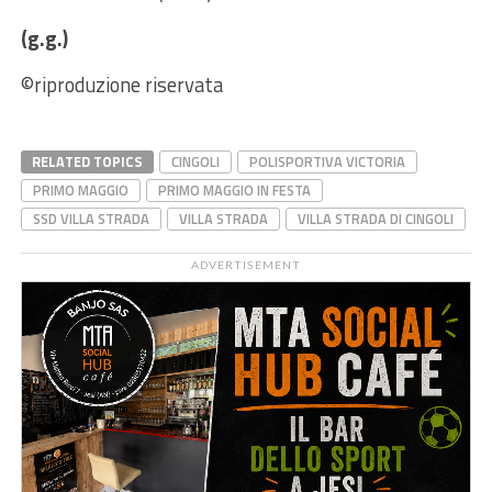
(g.g.)
©riproduzione riservata
RELATED TOPICS
CINGOLI
POLISPORTIVA VICTORIA
PRIMO MAGGIO
PRIMO MAGGIO IN FESTA
SSD VILLA STRADA
VILLA STRADA
VILLA STRADA DI CINGOLI
ADVERTISEMENT