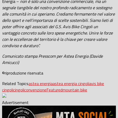
Energia –
non è solo una convenzione commerciale, ma un
segnale tangibile del nostro profondo radicamento e sostegno
alle comunità in cui operiamo. Crediamo fermamente nel valore
dello sport e nell’importanza di scelte sostenibili. Siamo lieti di
poter offrire agli associati del G.S. Avis Bike Cingoli un
vantaggio concreto sulle loro spese energetiche. Unire le forze
con le eccellenze del territorio è la chiave per creare valore
condiviso e duraturo”.
Comunicato stampa Presscom per Astea Energia (Davide
Amicucci)
©riproduzione riservata
Related Topics
astea energia
astea energia cingoli
avis bike
cingoli
cingoli
convenzione
Featured
mountain bike
Advertisement