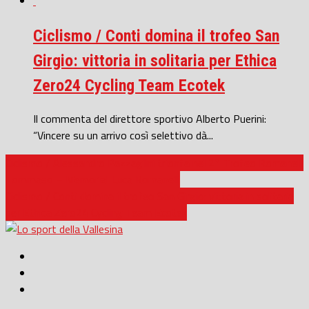
Ciclismo / Conti domina il trofeo San
Girgio: vittoria in solitaria per Ethica
Zero24 Cycling Team Ecotek
Il commenta del direttore sportivo Alberto Puerini:
“Vincere su un arrivo così selettivo dà...
Ciclismo / Alessandro Pazzaglini trionfa nel 2° Trofeo Romanelli
Tommaso – Memorial Luca Romanelli
Ciclismo / Conti domina il trofeo San Girgio: vittoria in solitaria
per Ethica Zero24 Cycling Team Ecotek