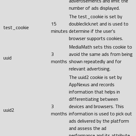
advertisements and limit the
number of ads displayed.
The test_cookie is set by
15
doubleclick.net and is used to
test_cookie
minutes
determine if the user's
browser supports cookies.
MediaMath sets this cookie to
3
avoid the same ads from being
uuid
months
shown repeatedly and for
relevant advertising.
The uuid2 cookie is set by
AppNexus and records
information that helps in
differentiating between
3
devices and browsers. This
uuid2
months
information is used to pick out
ads delivered by the platform
and assess the ad
performance and its attribute