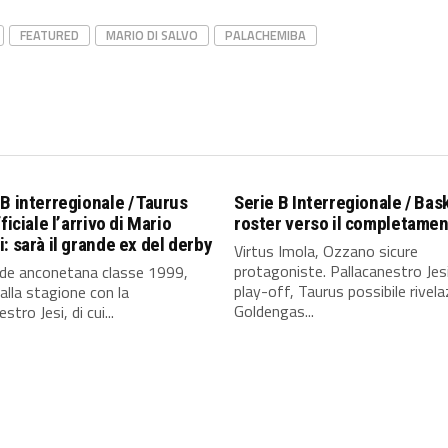
FEATURED
MARIO DI SALVO
PALACHEMIBA
B interregionale / Taurus
Serie B Interregionale / Bas
ficiale l’arrivo di Mario
roster verso il completame
: sarà il grande ex del derby
Virtus Imola, Ozzano sicure
protagoniste. Pallacanestro Jes
nde anconetana classe 1999,
play-off, Taurus possibile rivela
alla stagione con la
Goldengas...
stro Jesi, di cui...