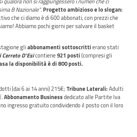
fosi qualora non si raggiungessero i numeri che ci
ssima B Nazionale”
.
Progetto ambizioso e lo slogan:
tivo che ci diamo è di 600 abbonati, con prezzi che
iamo! Abbiamo pochi giorni per salvare il basket
stagione gli
abbonamenti sottoscritti
erano stati
 Cerreto D’Esi
contiene
921 posti
(compresi gli
asa la disponibilità è di 800 posti.
otti (dai 6 ai 14 anni) 215€;
Tribune Laterali:
Adulti
€.
Abbonamento Business
dedicato alle Partite Iva
no ingresso gratuito condividendo il posto con il loro