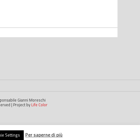
esponsabile Gianni Moreschi
served | Project by
Life Color
Per saperne di più
ie Settings