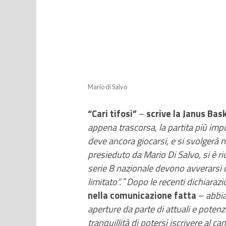
Mario di Salvo
“Cari tifosi”
–
scrive la Janus Bas
appena trascorsa, la partita più impo
deve ancora giocarsi, e si svolgerà n
presieduto da Mario Di Salvo, si è ri
serie B nazionale devono avverarsi u
limitato”.
“
Dopo le recenti dichiarazi
nella comunicazione fatta
–
abbia
aperture da parte di attuali e poten
tranquillità di potersi iscrivere al