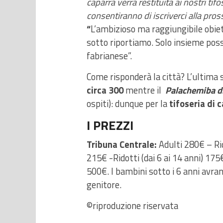
caparra verrà restituita ai nostri ti
consentiranno di iscriverci alla pro
“
L’ambizioso ma raggiungibile obiet
sotto riportiamo. Solo insieme poss
fabrianese”.
Come risponderà la città? L’ultima 
circa 300
mentre il
Palachemiba di
ospiti): dunque per la
tifoseria di c
I PREZZI
Tribuna Centrale:
Adulti 280€ – Rid
215€ -Ridotti (dai 6 ai 14 anni) 175
500€. I bambini sotto i 6 anni avran
genitore.
©riproduzione riservata