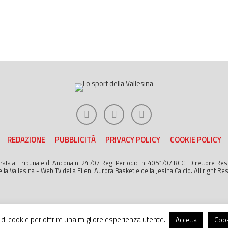
REDAZIONE
PUBBLICITÀ
PRIVACY POLICY
COOKIE POLICY
strata al Tribunale di Ancona n. 24 /07 Reg. Periodici n. 4051/07 RCC | Direttore R
a Vallesina - Web Tv della Fileni Aurora Basket e della Jesina Calcio. All right Re
o di cookie per offrire una migliore esperienza utente.
Accetta
Cook