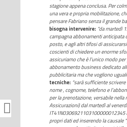
stagione appena conclusa. Per colmar
una vera e propria mobilitazione, ch
pensare Fabriano senza il grande ba
bisogna intervenire:
“da martedì 1
campagna abbonamenti anticipata che
posto, e agli altri tifosi di assicura
coscienti di chiedere un enorme sfor
assicuriamo che è l’unico modo per
abbonamento business dedicato alle 
pubblicitaria ma che vogliono ugual
tecniche:
“sarà sufficiente scriver
nome , cognome, telefono e l’abbona
per la prenotazione, versabile nella n
Assicurazioni) dal martedì al venerd
IT41N0306921103100000012345 int
propri dati ed inserendo la causal