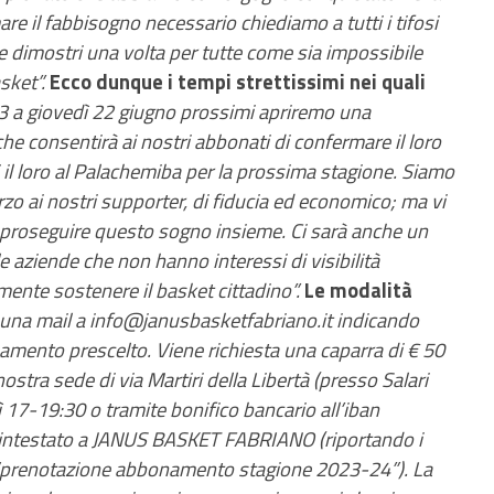
e il fabbisogno necessario chiediamo a tutti i tifosi
e dimostri una volta per tutte come sia impossibile
sket”.
Ecco dunque i tempi strettissimi nei quali
3 a giovedì 22 giugno prossimi apriremo una
 consentirà ai nostri abbonati di confermare il loro
rsi il loro al Palachemiba per la prossima stagione. Siamo
zo ai nostri supporter, di fiducia ed economico; ma vi
 proseguire questo sogno insieme. Ci sarà anche un
aziende che non hanno interessi di visibilità
mente sostenere il basket cittadino”.
Le modalità
e una mail a info@janusbasketfabriano.it indicando
mento prescelto. Viene richiesta una caparra di € 50
ostra sede di via Martiri della Libertà (presso Salari
ì 17-19:30 o tramite bonifico bancario all’iban
estato a JANUS BASKET FABRIANO (riportando i
e “prenotazione abbonamento stagione 2023-24”). La