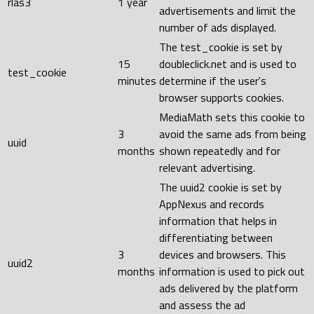
rlas3
1 year
advertisements and limit the
number of ads displayed.
The test_cookie is set by
15
doubleclick.net and is used to
test_cookie
minutes
determine if the user's
browser supports cookies.
MediaMath sets this cookie to
3
avoid the same ads from being
uuid
months
shown repeatedly and for
relevant advertising.
The uuid2 cookie is set by
AppNexus and records
information that helps in
differentiating between
3
devices and browsers. This
uuid2
months
information is used to pick out
ads delivered by the platform
and assess the ad