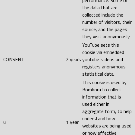
performance. Some of
the data that are
collected include the
number of visitors, their
source, and the pages
they visit anonymously.
YouTube sets this
cookie via embedded
CONSENT
2 years
youtube-videos and
registers anonymous
statistical data.
This cookie is used by
Bombora to collect
information that is
used either in
aggregate form, to help
understand how
u
1 year
websites are being used
or how effective