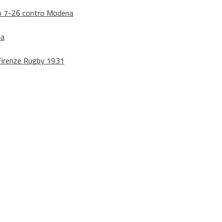
dono 7-26 contro Modena
na
o Firenze Rugby 1931