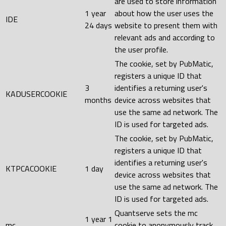
are used to store information
1 year
about how the user uses the
IDE
24 days
website to present them with
relevant ads and according to
the user profile.
The cookie, set by PubMatic,
registers a unique ID that
3
identifies a returning user's
KADUSERCOOKIE
months
device across websites that
use the same ad network. The
ID is used for targeted ads.
The cookie, set by PubMatic,
registers a unique ID that
identifies a returning user's
KTPCACOOKIE
1 day
device across websites that
use the same ad network. The
ID is used for targeted ads.
Quantserve sets the mc
1 year 1
mc
cookie to anonymously track