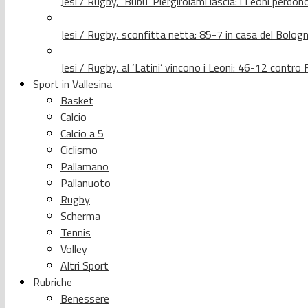
Jesi / Rugby, ‘Bubu’ Piergirolami lascia: i Leoni per
Jesi / Rugby, sconfitta netta: 85-7 in casa del Bolog
Jesi / Rugby, al ‘Latini’ vincono i Leoni: 46-12 contr
Sport in Vallesina
Basket
Calcio
Calcio a 5
Ciclismo
Pallamano
Pallanuoto
Rugby
Scherma
Tennis
Volley
Altri Sport
Rubriche
Benessere