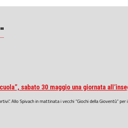
i"
Scuola”, sabato 30 maggio una giornata all’ins
vi”. Allo Spivach in mattinata i vecchi “Giochi della Gioventù” per i.