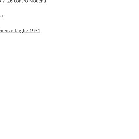
dono 7-26 contro Modena
na
o Firenze Rugby 1931