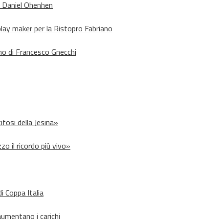
o Daniel Ohenhen
lay maker per la Ristopro Fabriano
rno di Francesco Gnecchi
ifosi della Jesina»
zo il ricordo più vivo»
i Coppa Italia
aumentano i carichi