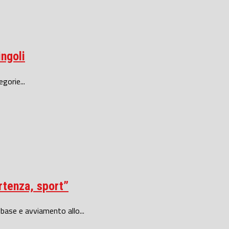
ingoli
gorie...
artenza, sport”
 base e avviamento allo...