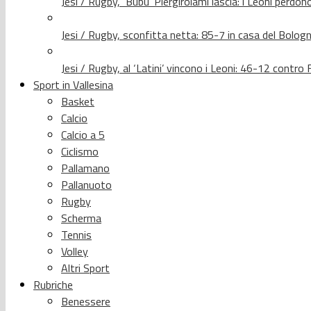
Jesi / Rugby, ‘Bubu’ Piergirolami lascia: i Leoni per
Jesi / Rugby, sconfitta netta: 85-7 in casa del Bolog
Jesi / Rugby, al ‘Latini’ vincono i Leoni: 46-12 contr
Sport in Vallesina
Basket
Calcio
Calcio a 5
Ciclismo
Pallamano
Pallanuoto
Rugby
Scherma
Tennis
Volley
Altri Sport
Rubriche
Benessere