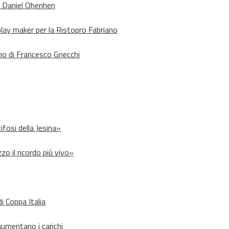
o Daniel Ohenhen
lay maker per la Ristopro Fabriano
rno di Francesco Gnecchi
ifosi della Jesina»
zo il ricordo più vivo»
i Coppa Italia
aumentano i carichi