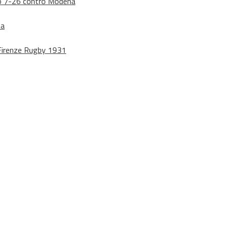
dono 7-26 contro Modena
na
o Firenze Rugby 1931