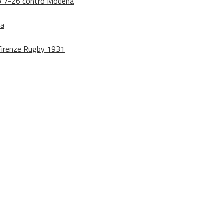
dono 7-26 contro Modena
na
o Firenze Rugby 1931