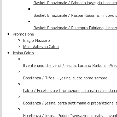
Basket B nazionale / Fabriano ingaggia il centr
Basket B nazionale / Kaspar Kuusma, il nuovo p
Basket B nazionale / Ristropro Fabriano, il rito
Promozione
Biagio Nazzaro
Moie Vallesina Calcio
Jesina Calcio
Il centenario che verrà / Jesina, Luciano Barboni: «Arez
Eccellenza / Tifosi – Jesina, tutto come sempre
Calcio / Eccellenza e Promozione, diramati i calendari d
Eccellenza / Jesina, terza settimana di preparazione: 
Eccellenza / Jesina, Puddu: “sensazioni positive, avant