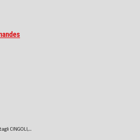
rnandes
agli CINGOLI,...