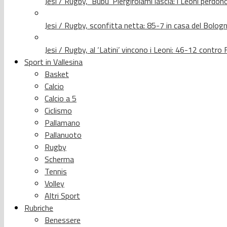
Jesi / Rugby, ‘Bubu’ Piergirolami lascia: i Leoni per
Jesi / Rugby, sconfitta netta: 85-7 in casa del Bolog
Jesi / Rugby, al ‘Latini’ vincono i Leoni: 46-12 contr
Sport in Vallesina
Basket
Calcio
Calcio a 5
Ciclismo
Pallamano
Pallanuoto
Rugby
Scherma
Tennis
Volley
Altri Sport
Rubriche
Benessere