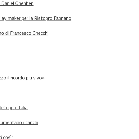
o Daniel Ohenhen
lay maker per la Ristopro Fabriano
rno di Francesco Gnecchi
zo il ricordo più vivo»
i Coppa Italia
aumentano i carichi
i così”