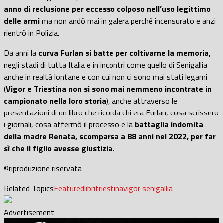
anno di reclusione per eccesso colposo nell’uso legittimo
delle armi
ma non andò mai in galera perché incensurato e anzi
rientrò in Polizia.
Da anni la
curva Furlan si batte per coltivarne la memoria,
negli stadi di tutta Italia e in incontri come quello di Senigallia
anche in realtà lontane e con cui non ci sono mai stati legami
(
Vigor e Triestina non si sono mai nemmeno incontrate in
campionato nella loro storia
), anche attraverso le
presentazioni di un libro che ricorda chi era Furlan, cosa scrissero
i giornali, cosa affermò il processo e la
battaglia indomita
della madre Renata, scomparsa a 88 anni nel 2022, per far
sì che il figlio avesse giustizia.
©riproduzione riservata
Related Topics
Featured
libri
triestina
vigor senigallia
Advertisement