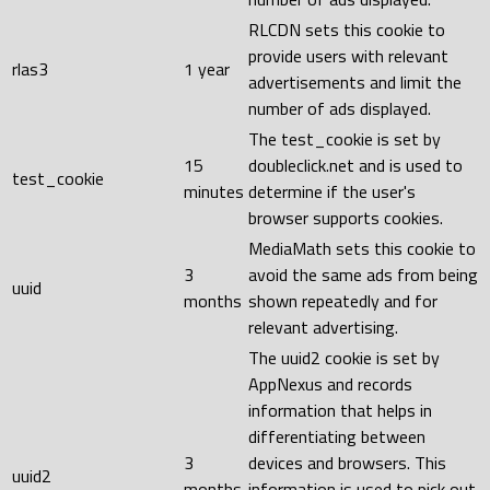
RLCDN sets this cookie to
provide users with relevant
rlas3
1 year
advertisements and limit the
number of ads displayed.
The test_cookie is set by
15
doubleclick.net and is used to
test_cookie
minutes
determine if the user's
browser supports cookies.
MediaMath sets this cookie to
3
avoid the same ads from being
uuid
months
shown repeatedly and for
relevant advertising.
The uuid2 cookie is set by
AppNexus and records
information that helps in
differentiating between
3
devices and browsers. This
uuid2
months
information is used to pick out