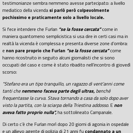
testimonianze sembra nemmeno avesse partecipato: a livello
mediatico della vicenda
si parlò però colpevolmente
pochissimo e praticamente solo a livello locale.
Si fece intendere che Furlan
“se la fosse cercata”
come in
maniera quantomeno semplicistica si usa dire in certi casi ma in
realtà la vicenda è complessa e presenta diverse zone d’ombra:
e
non pare proprio che Furlan
“se la fosse cercata”
come
hanno ricostruito in seguito alcuni giornalisti che si sono
occupati del caso e come è stato ribadito nell’incontro di giovedì
scorso:
“Stefano era un tipo tranquillo, un ragazzo di vent’anni come
tanti che
nemmeno faceva parte degli ultras,
benché
frequentasse la curva. Stava tornando a casa da solo dopo aver
visto la partita, con la sciarpa della Triestina addosso.
E
non
aveva fatto proprio nulla”,
ha sottolineato Campanale.
Di certo c’è che Furlan morì dopo 20 giorni di agonia in ospedale
e un allievo agente di polizia di 21 anni fu
condannato a un