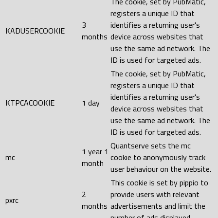
The cookie, set by PubMatic,
registers a unique ID that
3
identifies a returning user's
KADUSERCOOKIE
months
device across websites that
use the same ad network. The
ID is used for targeted ads.
The cookie, set by PubMatic,
registers a unique ID that
identifies a returning user's
KTPCACOOKIE
1 day
device across websites that
use the same ad network. The
ID is used for targeted ads.
Quantserve sets the mc
1 year 1
mc
cookie to anonymously track
month
user behaviour on the website.
This cookie is set by pippio to
2
provide users with relevant
pxrc
months
advertisements and limit the
number of ads displayed.