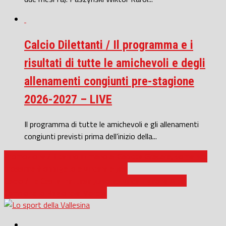
Calcio Dilettanti / Il programma e i
risultati di tutte le amichevoli e degli
allenamenti congiunti pre-stagione
2026-2027 – LIVE
Il programma di tutte le amichevoli e gli allenamenti
congiunti previsti prima dell’inizio della...
Promozione / Il cerino in mano al Gabicce Gradara, domenica
prossima è obbligato a vincere a Jesi
Calcio / La Castelfrettese Juniores vince il girone A del
Campionato Regionale Marche