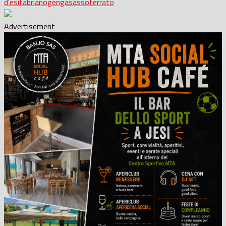
d'esi
fabriano
genga
sassoferrato
Advertisement