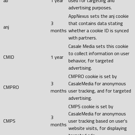
ab
1 year
used for targeting and
advertising purposes.
AppNexus sets the anj cookie
3
that contains data stating
anj
months
whether a cookie ID is synced
with partners.
Casale Media sets this cookie
to collect information on user
CMID
1 year
behavior, for targeted
advertising.
CMPRO cookie is set by
3
CasaleMedia for anonymous
CMPRO
months
user tracking, and for targeted
advertising.
CMPS cookie is set by
CasaleMedia for anonymous
3
CMPS
user tracking based on user's
months
website visits, for displaying