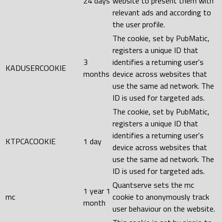
24 days
website to present them with
relevant ads and according to
the user profile.
The cookie, set by PubMatic,
registers a unique ID that
3
identifies a returning user's
KADUSERCOOKIE
months
device across websites that
use the same ad network. The
ID is used for targeted ads.
The cookie, set by PubMatic,
registers a unique ID that
identifies a returning user's
KTPCACOOKIE
1 day
device across websites that
use the same ad network. The
ID is used for targeted ads.
Quantserve sets the mc
1 year 1
mc
cookie to anonymously track
month
user behaviour on the website.