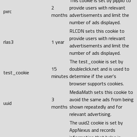
This cookie is set by pippio to
2
provide users with relevant
pxrc
months
advertisements and limit the
number of ads displayed.
RLCDN sets this cookie to
provide users with relevant
rlas3
1 year
advertisements and limit the
number of ads displayed.
The test_cookie is set by
15
doubleclick.net and is used to
test_cookie
minutes
determine if the user's
browser supports cookies.
MediaMath sets this cookie to
3
avoid the same ads from being
uuid
months
shown repeatedly and for
relevant advertising.
The uuid2 cookie is set by
AppNexus and records