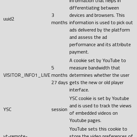
information that helps in
differentiating between
3
devices and browsers. This
uuid2
months
information is used to pick out
ads delivered by the platform
and assess the ad
performance and its attribute
payment.
A cookie set by YouTube to
5
measure bandwidth that
VISITOR_INFO1_LIVE
months
determines whether the user
27 days
gets the new or old player
interface.
YSC cookie is set by Youtube
and is used to track the views
YSC
session
of embedded videos on
Youtube pages.
YouTube sets this cookie to
yt-remote-
store the video preferences of