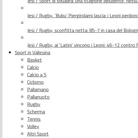
Jesi / Sport di squadra: una stagione deludente, nes
Jesi / Rugby, ‘Bubu’ Piergirolami lascia: i Leoni per
Jesi / Rugby, sconfitta netta: 85-7 in casa del Bolog
Jesi / Rugby, al ‘Latini’ vincono i Leoni: 46-12 contr
Sport in Vallesina
Basket
Calcio
Calcio a 5
Ciclismo
Pallamano
Pallanuoto
Rugby
Scherma
Tennis
Volley
Altri Sport