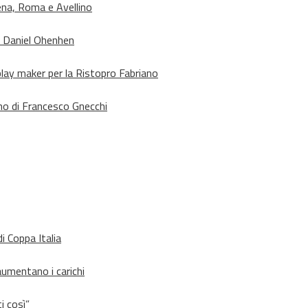
ena, Roma e Avellino
o Daniel Ohenhen
lay maker per la Ristopro Fabriano
rno di Francesco Gnecchi
i Coppa Italia
aumentano i carichi
i così”