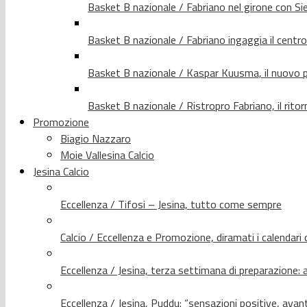
Basket B nazionale / Fabriano nel girone con Si
Basket B nazionale / Fabriano ingaggia il centr
Basket B nazionale / Kaspar Kuusma, il nuovo p
Basket B nazionale / Ristropro Fabriano, il rito
Promozione
Biagio Nazzaro
Moie Vallesina Calcio
Jesina Calcio
Eccellenza / Tifosi – Jesina, tutto come sempre
Calcio / Eccellenza e Promozione, diramati i calendari d
Eccellenza / Jesina, terza settimana di preparazione: 
Eccellenza / Jesina, Puddu: “sensazioni positive, avant