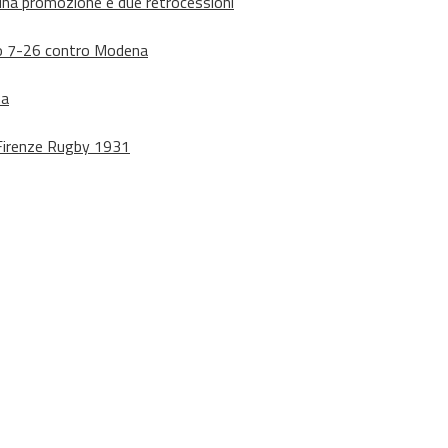
suna promozione e due retrocessioni
dono 7-26 contro Modena
na
o Firenze Rugby 1931