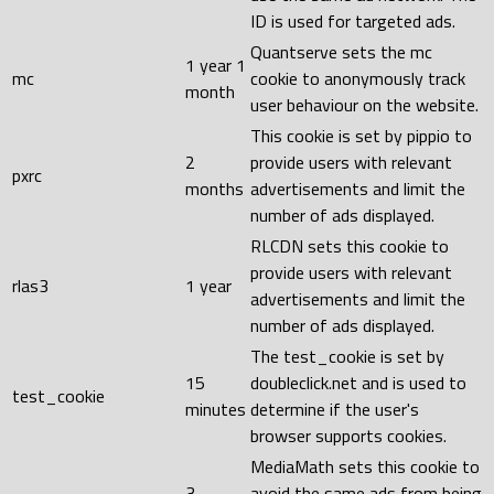
ID is used for targeted ads.
Quantserve sets the mc
1 year 1
mc
cookie to anonymously track
month
user behaviour on the website.
This cookie is set by pippio to
2
provide users with relevant
pxrc
months
advertisements and limit the
number of ads displayed.
RLCDN sets this cookie to
provide users with relevant
rlas3
1 year
advertisements and limit the
number of ads displayed.
The test_cookie is set by
15
doubleclick.net and is used to
test_cookie
minutes
determine if the user's
browser supports cookies.
MediaMath sets this cookie to
3
avoid the same ads from being