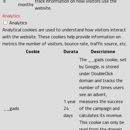
d
track information on how visitors use the
months
website.
Analytics
Analytics
Analytical cookies are used to understand how visitors interact
with the website. These cookies help provide information on
metrics the number of visitors, bounce rate, traffic source, etc.
Cookie
Durata
Descrizione
The __gads cookie, set
by Google, is stored
under DoubleClick
domain and tracks the
number of times users
see an advert,
1 year
measures the success
__gads
24
of the campaign and
days
calculates its revenue.
This cookie can only be
read from the domain