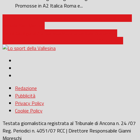
Promosse in A2 Italica Roma e...
Promozione / Fermignanese all’esame Vismara, Jesina in casa
col Villa San Martino
Terza Categoria / Sfida scudetto Urbanitas Apiro-Real
Sassoferrato e non solo: il programma della 19^ giornata
Redazione
Pubblicità
Privacy Policy
Cookie Policy
Testata giornalistica registrata al Tribunale di Ancona n. 24 /07
Reg. Periodici n. 4051/07 RCC | Direttore Responsabile Gianni
Moreschi