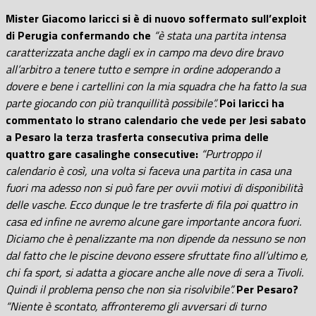
Mister Giacomo Iaricci si è di nuovo soffermato sull’exploit
di Perugia confermando che
“è stata una partita intensa
caratterizzata anche dagli ex in campo ma devo dire bravo
all’arbitro a tenere tutto e sempre in ordine adoperando a
dovere e bene i cartellini con la mia squadra che ha fatto la sua
parte giocando con più tranquillità possibile”.
Poi Iaricci ha
commentato lo strano calendario che vede per Jesi sabato
a Pesaro la terza trasferta consecutiva prima delle
quattro gare casalinghe consecutive:
“Purtroppo il
calendario è così, una volta si faceva una partita in casa una
fuori ma adesso non si può fare per ovvii motivi di disponibilità
delle vasche. Ecco dunque le tre trasferte di fila poi quattro in
casa ed infine ne avremo alcune gare importante ancora fuori.
Diciamo che è penalizzante ma non dipende da nessuno se non
dal fatto che le piscine devono essere sfruttate fino all’ultimo e,
chi fa sport, si adatta a giocare anche alle nove di sera a Tivoli.
Quindi il problema penso che non sia risolvibile”.
Per Pesaro?
“Niente è scontato, affronteremo gli avversari di turno