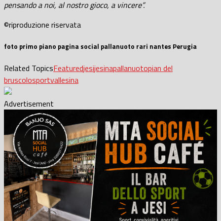
pensando a noi, al nostro gioco, a vincere”.
©riproduzione riservata
foto primo piano pagina social pallanuoto rari nantes Perugia
Related Topics
Featured
jesi
jesina
pallanuoto
pian del
bruscolo
sport
vallesina
Advertisement