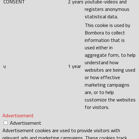
CONSENT
2 years
youtube-videos and
registers anonymous
statistical data.
This cookie is used by
Bombora to collect
information that is
used either in
aggregate form, to help
understand how
u
1 year
websites are being used
or how effective
marketing campaigns
are, or to help
customize the websites
for visitors.
Advertisement
Advertisement
Advertisement cookies are used to provide visitors with
relevant ads and marketing campaigns. These cookies track