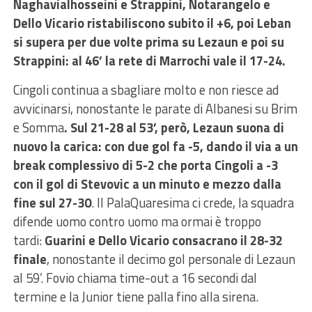
Naghavialhosseini e Strappini, Notarangelo e
Dello Vicario ristabiliscono subito il +6, poi Leban
si supera per due volte prima su Lezaun e poi su
Strappini: al 46’ la rete di Marrochi vale il 17-24.
Cingoli continua a sbagliare molto e non riesce ad
avvicinarsi, nonostante le parate di Albanesi su Brim
e Somma
. Sul 21-28 al 53’, però, Lezaun suona di
nuovo la carica: con due gol fa -5, dando il via a un
break complessivo di 5-2 che porta Cingoli a -3
con il gol di Stevovic a un minuto e mezzo dalla
fine sul 27-30
. Il PalaQuaresima ci crede, la squadra
difende uomo contro uomo ma ormai è troppo
tardi:
Guarini e Dello Vicario consacrano il 28-32
finale
, nonostante il decimo gol personale di Lezaun
al 59’. Fovio chiama time-out a 16 secondi dal
termine e la Junior tiene palla fino alla sirena.