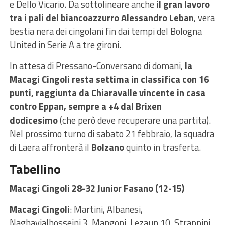
e Dello Vicario. Da sottolineare anche
il gran lavoro
tra i pali del biancoazzurro Alessandro Leban
, vera
bestia nera dei cingolani fin dai tempi del Bologna
United in Serie A a tre gironi.
In attesa di Pressano-Conversano di domani,
la
Macagi Cingoli resta settima in classifica con 16
punti, raggiunta da Chiaravalle vincente in casa
contro Eppan, sempre a +4 dal Brixen
dodicesimo
(che però deve recuperare una partita).
Nel prossimo turno di sabato 21 febbraio, la squadra
di Laera affronterà il
Bolzano
quinto in trasferta.
Tabellino
Macagi Cingoli 28-32 Junior Fasano (12-15)
Macagi Cingoli
: Martini, Albanesi,
Naghavialhosseini 3, Mangoni, Lezaun 10, Strappini