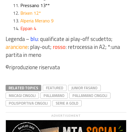
Pressano 13**
Brixen 12*
Alperia Merano 9
Eppan 4
Legenda –
blu
: qualificate ai play-off scudetto;
arancione
: play-out;
rosso
: retrocessa in A2; *:una
partita in meno
©riproduzione riservata
RELATED TOPICS
FEATURED
JUNIOR FASANO
MACAGI CINGOLI
PALLAMANO
PALLAMANO CINGOLI
POLISPORTIVA CINGOLI
SERIE A GOLD
ADVERTISEMENT