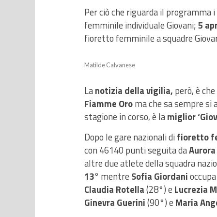
Per ciò che riguarda il programma i g
femminile individuale Giovani;
5 apr
fioretto femminile a squadre Giovan
Matilde Calvanese
La
notizia della vigilia,
però, è che
Fiamme Oro
ma che sa sempre si a
stagione in corso, è la
miglior ‘Gio
Dopo le gare nazionali di
fioretto f
con 46140 punti seguita da
Aurora
altre due atlete della squadra nazi
13°
mentre
Sofia Giordani
occupa
Claudia Rotella
(28°) e
Lucrezia M
Ginevra Guerini
(90°) e
Maria Ange