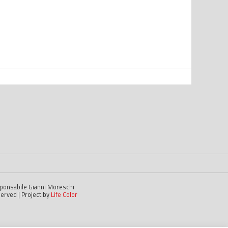
esponsabile Gianni Moreschi
served | Project by
Life Color