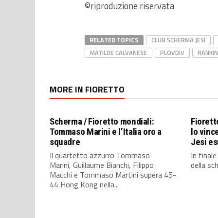
©riproduzione riservata
RELATED TOPICS
CLUB SCHERMA JESI
MATILDE CALVANESE
PLOVDIV
RANKI
MORE IN FIORETTO
Scherma / Fioretto mondiali:
Fiorett
Tommaso Marini e l’Italia oro a
lo vin
squadre
Jesi es
Il quartetto azzurro Tommaso
In finale
Marini, Guillaume Bianchi, Filippo
della sch
Macchi e Tommaso Martini supera 45-
44 Hong Kong nella...