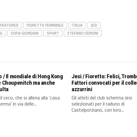
FEATURED
FIORETTO FEMMINILE
ITALIA
JESI
NG
SOFIA GIORDANI
SPORT
STEFANO CERIONI
o / Il mondiale di Hong Kong
Jesi / Fioretto: Felici, Tromb
ce Choupenitch ma anche
Fattori convocati per il colle
ulta
azzurrini
 il ceco, che si allena alla ‘casa
Gli atleti del club scherma Jesi
erma’ in via delle...
selezionati per il raduno di
Castelporziano, con loro...