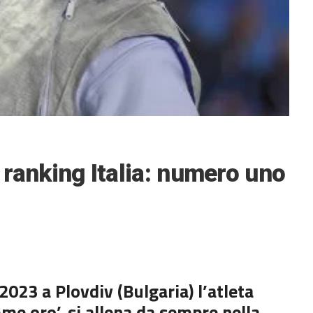
, ranking Italia: numero uno
 2023 a Plovdiv (Bulgaria) l’atleta
amme oro’, si allena da sempre nella