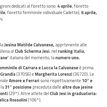
ironi dedicati al fioretto sono:
4 aprile
, fioretto
ile
, fioretto femminile individuale Cadette);
6 aprile,
i.
 la
Jesina Matilde Calvanese,
apprtenente alle
llena al
Club Scherma Jesi
, nel
ranking Italia
,
vane’
italiana del momento, la
numero uno.
emminile di Carrara e Lucca la Calvanese
è prima
 Grandis
(37056) e
Margherita Lorenzi
(36720). Le
onale
Amore e Ferrari
sono rispettivamente
10° e
 la
31° posizione
preceduta dalle
altre due jesine
onti
(29°). Altre atlete del
Club Jesi in graduatoria:
lica Rossolini
(106°).