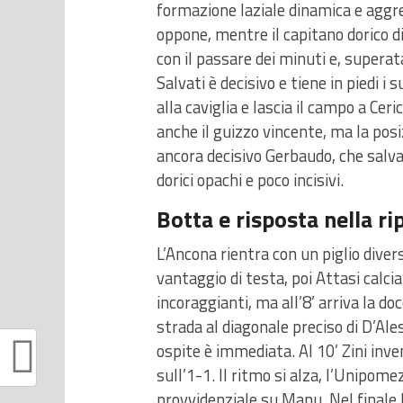
formazione laziale dinamica e aggr
oppone, mentre il capitano dorico d
con il passare dei minuti e, superat
Salvati è decisivo e tiene in piedi i 
alla caviglia e lascia il campo a Ceri
anche il guizzo vincente, ma la pos
ancora decisivo Gerbaudo, che salva s
dorici opachi e poco incisivi.
Botta e risposta nella ri
L’Ancona rientra con un piglio diver
vantaggio di testa, poi Attasi calci
incoraggianti, ma all’8’ arriva la d
strada al diagonale preciso di D’Ale
ospite è immediata. Al 10’ Zini inven
sull’1-1. Il ritmo si alza, l’Unipome
provvidenziale su Manu. Nel finale