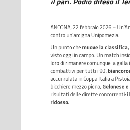
il pari. Podio difeso il 
ANCONA, 22 febbraio 2026
– Un’Anc
contro un’arcigna Unipomezia.
Un punto che
muove la classifica,
visto oggi in campo. Un match insid
loro di rimanere comunque
a galla 
combattivi per tutti i 90’,
biancoros
accumulata in Coppa Italia a Pistoi
bicchiere mezzo pieno,
Gelonese e 
risultati delle dirette concorrenti:
i
ridosso.