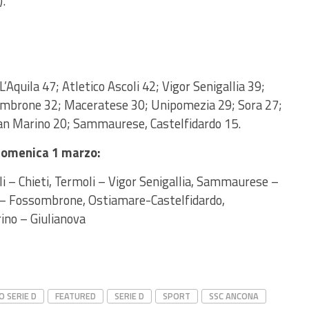
).
Aquila 47; Atletico Ascoli 42; Vigor Senigallia 39;
ombrone 32; Maceratese 30; Unipomezia 29; Sora 27;
San Marino 20; Sammaurese, Castelfidardo 15.
omenica 1 marzo:
i – Chieti, Termoli – Vigor Senigallia, Sammaurese –
o – Fossombrone, Ostiamare-Castelfidardo,
no – Giulianova
 SERIE D
FEATURED
SERIE D
SPORT
SSC ANCONA