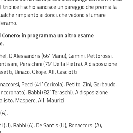
Il triplice fischio sancisce un pareggio che premia la
qualche rimpianto ai dorici, che vedono sfumare
 Teramo.
l Conero: in programma un altro esame
e.
hel, D’Alessandris (66’ Manu), Gemini, Pettorossi,
ntisani, Persichini (79’ Della Pietra). A disposizione
ssetti, Binaco, Okojie. All. Casciotti
naccorsi, Pecci (41’ Cericola), Petito, Zini, Gerbaudo,
ncoronato), Babbi (82’ Teraschi). A disposizione
alisto, Maspero. All. Maurizi
(A).
 (U), Babbi (A), De Santis (U), Bonaccorsi (A),