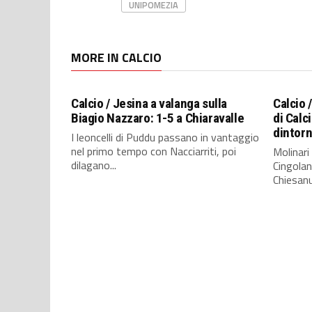
UNIPOMEZIA
MORE IN CALCIO
Calcio / Jesina a valanga sulla
Calcio /
Biagio Nazzaro: 1-5 a Chiaravalle
di Calc
dintorn
I leoncelli di Puddu passano in vantaggio
nel primo tempo con Nacciarriti, poi
Molinari 
dilagano...
Cingolan
Chiesanu