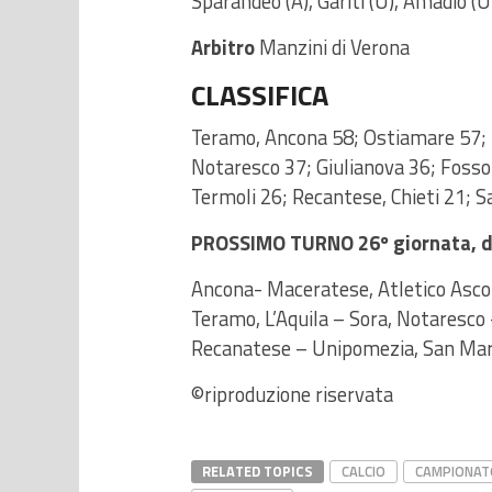
Sparandeo (A), Gariti (U), Amadio (U
Arbitro
Manzini di Verona
CLASSIFICA
Teramo, Ancona 58; Ostiamare 57; L’
Notaresco 37; Giulianova 36; Foss
Termoli 26; Recantese, Chieti 21; 
PROSSIMO TURNO 26º giornata, d
Ancona- Maceratese, Atletico Ascol
Teramo, L’Aquila – Sora, Notaresc
Recanatese – Unipomezia, San Mari
©riproduzione riservata
RELATED TOPICS
CALCIO
CAMPIONATO