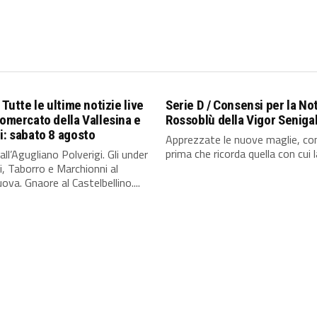
 Tutte le ultime notizie live
Serie D / Consensi per la No
iomercato della Vallesina e
Rossoblù della Vigor Senigal
i: sabato 8 agosto
Apprezzate le nuove maglie, con
prima che ricorda quella con cui la
all’Agugliano Polverigi. Gli under
i, Taborro e Marchionni al
ova. Gnaore al Castelbellino....