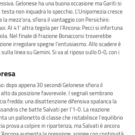
essiva. Gelonese ha una buona occasione ma Gariti si
i testa non inquadra lo specchio. L’Unipomezia cresce
a la mezz’ora, sfiora il vantaggio con Persichini:
suoi. Al 41’ altra tegola per l’Ancona: Pecci si infortuna
cola.
Nel finale di frazione Bonaccorsi troverebbe
izione irregolare spegne l’entusiasmo. Allo scadere è
ulla linea su Gemini. Si va al riposo sullo 0-0, con i
presa
so: dopo appena 30 secondi Gelonese sfiora il
a alto da posizione favorevole. I segnali sembrano
occia fredda: una disattenzione difensiva spalanca la
ssandris che batte Salvati per l’1-0. La reazione
ta un pallonetto di classe che ristabilisce l’equilibrio
zia prova a colpire in ripartenza, ma Salvati è ancora
 l’Ancona aumenta la pressione, spinge con continuità