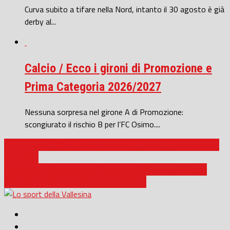
Curva subito a tifare nella Nord, intanto il 30 agosto è già
derby al...
Calcio / Ecco i gironi di Promozione e
Prima Categoria 2026/2027
Nessuna sorpresa nel girone A di Promozione:
scongiurato il rischio B per l’FC Osimo....
Promozione / L’Alma Fano risponde al Lunano e domenica sarà
big match
Eccellenza / Che beffa per il Matelica: al 94′ vince il K-Sport
Montecchio Gallo in contro-rimonta (3-2)