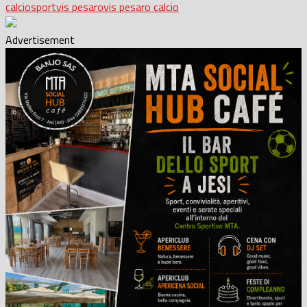
calcio
sport
vis pesaro
vis pesaro calcio
Advertisement