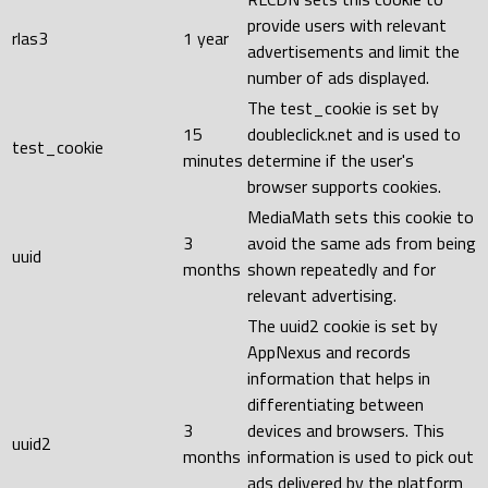
provide users with relevant
rlas3
1 year
advertisements and limit the
number of ads displayed.
The test_cookie is set by
15
doubleclick.net and is used to
test_cookie
minutes
determine if the user's
browser supports cookies.
MediaMath sets this cookie to
3
avoid the same ads from being
uuid
months
shown repeatedly and for
relevant advertising.
The uuid2 cookie is set by
AppNexus and records
information that helps in
differentiating between
3
devices and browsers. This
uuid2
months
information is used to pick out
ads delivered by the platform