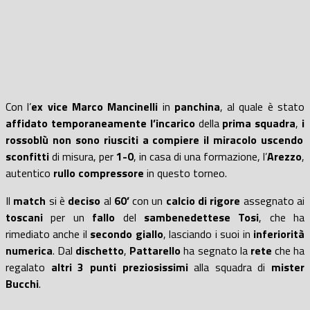
Con l’
ex
vice
Marco Mancinelli
in
panchina
, al quale è stato
affidato temporaneamente l’incarico
della
prima squadra
,
i
rossoblù non
sono
riuscit
i
a compiere il miracolo uscendo
sconfitt
i
di misura, per
1-0
, in casa di una formazione, l’
Arezzo
,
autentico
rullo compressore
in questo torneo.
Il
match
si è
deciso
al
60’
con un
calcio di rigore
assegnato ai
toscani
per un
fallo
del
sambenedettese
Tosi
, che ha
rimediato anche il
secondo giallo
, lasciando i suoi in
inferiorità
numerica
. Dal
dischetto
,
Pattarello
ha segnato la
rete
che ha
regalato
altri 3 punti preziosissimi
alla squadra di
mister
Bucchi
.