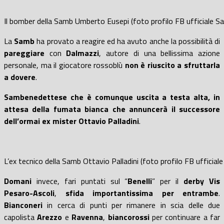
Il bomber della Samb Umberto Eusepi (foto profilo FB ufficiale 
La
Samb
ha provato a reagire ed ha avuto anche la possibilità di
pareggiare
con
Dalmazzi
, autore di una bellissima azione
personale, ma il giocatore rossoblù
non
è riuscito a
sfrutta
rla
a dovere
.
Samb
enedettese
che
è comunque uscita
a testa alta, in
attesa della fumata bianca che annuncerà il successore
dell’ormai ex
mister
Ottavio Palladini
.
L’ex tecnico della Samb Ottavio Palladini (foto profilo FB ufficia
Domani
invece, fari puntati sul “
Benelli
” per il
derby Vis
Pesaro-Ascoli
,
sfida importantissima
per entrambe
.
Bianconeri
in cerca di punti per rimanere in scia delle due
capolista
Arezzo
e
Ravenna
,
biancorossi
per continuare a far