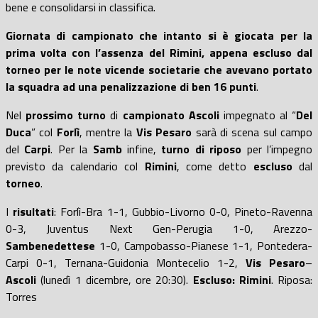
bene e consolidarsi in classifica.
Giornata
di campionato che intanto si è giocat
a
per la
prima volta con l’assenza del Rimini,
appena
escluso dal
torneo per le note vicende societarie che avevano portato
la squadra ad una penalizzazione di ben 16 punti
.
Nel
prossimo turno
di
campionato
Ascoli
impegnato al “
Del
Duca
” col
Forlì
, mentre la
Vis Pesaro
sarà di scena sul campo
del
Carpi
. Per la
Samb
infine,
turno di riposo
per l’impegno
previsto da calendario col
Rimini
, come detto
escluso
dal
torneo
.
I
risultati
: Forlì-Bra 1-1, Gubbio-Livorno 0-0, Pineto-Ravenna
0-3, Juventus Next Gen-Perugia 1-0, Arezzo-
Sambenedettese
1-0, Campobasso-Pianese 1-1, Pontedera-
Carpi 0-1, Ternana-Guidonia Montecelio 1-2,
Vis Pesaro
–
Ascoli
(lunedì 1 dicembre, ore 20:30).
Escluso: Rimini
. Riposa:
Torres