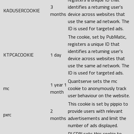
3
identifies a returning user's
KADUSERCOOKIE
months
device across websites that
use the same ad network. The
ID is used for targeted ads.
The cookie, set by PubMatic,
registers a unique ID that
identifies a returning user's
KTPCACOOKIE
1 day
device across websites that
use the same ad network. The
ID is used for targeted ads.
Quantserve sets the mc
1 year 1
mc
cookie to anonymously track
month
user behaviour on the website.
This cookie is set by pippio to
2
provide users with relevant
pxrc
months
advertisements and limit the
number of ads displayed.
RLCDN sets this cookie to