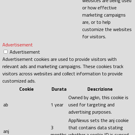
websites are being used
or how effective
marketing campaigns
are, or to help
customize the websites
for visitors.
Advertisement
Advertisement
Advertisement cookies are used to provide visitors with
relevant ads and marketing campaigns. These cookies track
visitors across websites and collect information to provide
customized ads.
Cookie
Durata
Descrizione
Owned by agkn, this cookie is
ab
1 year
used for targeting and
advertising purposes.
AppNexus sets the anj cookie
3
that contains data stating
anj
months
whether a cookie ID is synced