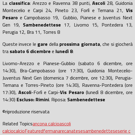
La
classifica
: Arezzo e Ravenna 38 punti,
Ascoli
28, Guidonia
Montecelio e Carpi 24, Pineto 23, Forlì e Ternana 21,
Vis
Pesaro
e Campobasso 19, Gubbio, Pianese e Juventus Next
Gen 19,
Sambenedettese
17, Livorno 15, Pontedera 13,
Perugia 12, Bra 11, Torres 8
Queste invece le
gare
della
prossima giornata
, che si giocherà
tra
sabato 6 dicembre
e
lunedì 8
:
Livorno-Arezzo e Pianese-Gubbio (sabato 6 dicembre, ore
14:30), Bra-Campobasso (ore 17:30), Guidonia Montecelio-
Juventus Next Gen (domenica 7 dicembre, ore 12:30), Perugia-
Ternana e Torres-Pineto (ore 14:30), Ravenna-Pontedera (ore
17:30),
Ascoli
-Forlì e Carpi-
Vis Pesaro
(lunedì 8 dicembre, ore
14:30)
Escluso: Rimini
. Riposa:
Sambenedettese
©riproduzione riservata
Related Topics
ancona calcio
ascoli
calcio
calcio
Featured
fermana
recanatese
sambenedettese
serie c