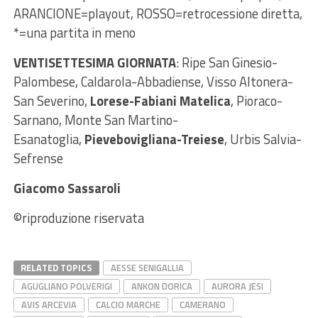
ARANCIONE=playout, ROSSO=retrocessione diretta,
*=una partita in meno
VENTISETTESIMA GIORNATA
: Ripe San Ginesio-
Palombese, Caldarola-Abbadiense, Visso Altonera-
San Severino,
Lorese-Fabiani Matelica
, Pioraco-
Sarnano, Monte San Martino-
Esanatoglia,
Pievebovigliana-Treiese
, Urbis Salvia-
Sefrense
Giacomo Sassaroli
©riproduzione riservata
RELATED TOPICS
AESSE SENIGALLIA
AGUGLIANO POLVERIGI
ANKON DORICA
AURORA JESI
AVIS ARCEVIA
CALCIO MARCHE
CAMERANO