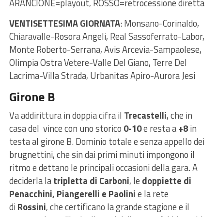
ARANCIONE=playout, ROSSO=retrocessione diretta
VENTISETTESIMA GIORNATA
: Monsano-Corinaldo,
Chiaravalle-Rosora Angeli, Real Sassoferrato-Labor,
Monte Roberto-Serrana, Avis Arcevia-Sampaolese,
Olimpia Ostra Vetere-Valle Del Giano, Terre Del
Lacrima-Villa Strada, Urbanitas Apiro-Aurora Jesi
Girone B
Va addirittura in doppia cifra il
Trecastelli
, che in
casa del vince con uno storico
0-10
e resta a
+8
in
testa al girone B. Dominio totale e senza appello dei
brugnettini, che sin dai primi minuti impongono il
ritmo e dettano le principali occasioni della gara. A
deciderla la
tripletta di Carboni
, le
doppiette di
Penacchini, Piangerelli e Paolini
e la rete
di
Rossini
, che certificano la grande stagione e il