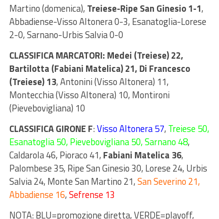
Martino (domenica),
Treiese-Ripe San Ginesio 1-1
,
Abbadiense-Visso Altonera 0-3, Esanatoglia-Lorese
2-0, Sarnano-Urbis Salvia 0-0
CLASSIFICA MARCATORI: Medei (Treiese) 22,
Bartilotta (Fabiani Matelica) 21,
Di Francesco
(Treiese) 13
, Antonini (Visso Altonera) 11,
Montecchia (Visso Altonera) 10, Montironi
(Pievebovigliana) 10
CLASSIFICA GIRONE F
:
Visso Altonera 57
,
Treiese 50,
Esanatoglia 50, Pievebovigliana 50, Sarnano 48
,
Caldarola 46, Pioraco 41,
Fabiani Matelica 36
,
Palombese 35, Ripe San Ginesio 30, Lorese 24, Urbis
Salvia 24, Monte San Martino 21,
San Severino 21,
Abbadiense 16
,
Sefrense 13
NOTA: BLU=promozione diretta, VERDE=playoff,