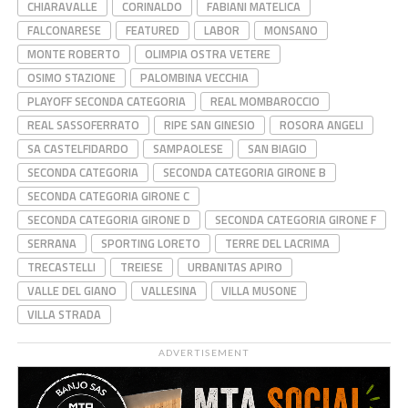
CHIARAVALLE
CORINALDO
FABIANI MATELICA
FALCONARESE
FEATURED
LABOR
MONSANO
MONTE ROBERTO
OLIMPIA OSTRA VETERE
OSIMO STAZIONE
PALOMBINA VECCHIA
PLAYOFF SECONDA CATEGORIA
REAL MOMBAROCCIO
REAL SASSOFERRATO
RIPE SAN GINESIO
ROSORA ANGELI
SA CASTELFIDARDO
SAMPAOLESE
SAN BIAGIO
SECONDA CATEGORIA
SECONDA CATEGORIA GIRONE B
SECONDA CATEGORIA GIRONE C
SECONDA CATEGORIA GIRONE D
SECONDA CATEGORIA GIRONE F
SERRANA
SPORTING LORETO
TERRE DEL LACRIMA
TRECASTELLI
TREIESE
URBANITAS APIRO
VALLE DEL GIANO
VALLESINA
VILLA MUSONE
VILLA STRADA
ADVERTISEMENT