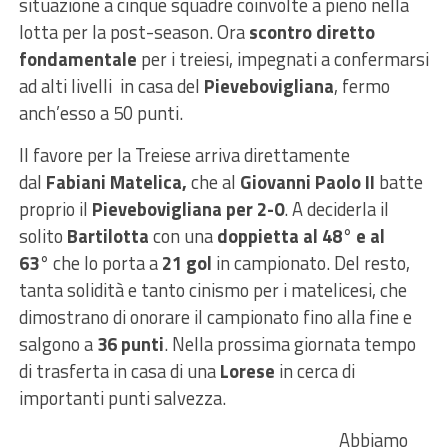
situazione a cinque squadre coinvolte a pieno nella
lotta per la post-season. Ora
scontro diretto
fondamentale
per i treiesi, impegnati a confermarsi
ad alti livelli in casa del
Pievebovigliana
, fermo
anch’esso a 50 punti.
Il favore per la Treiese arriva direttamente
dal
Fabiani Matelica,
che al
Giovanni Paolo II
batte
proprio il
Pievebovigliana per 2-0
. A deciderla il
solito
Bartilotta
con una
doppietta al 48° e al
63°
che lo porta a
21 gol
in campionato. Del resto,
tanta solidità e tanto cinismo per i matelicesi, che
dimostrano di onorare il campionato fino alla fine e
salgono a
36 punti
. Nella prossima giornata tempo
di trasferta in casa di una
Lorese
in cerca di
importanti punti salvezza.
Abbiamo