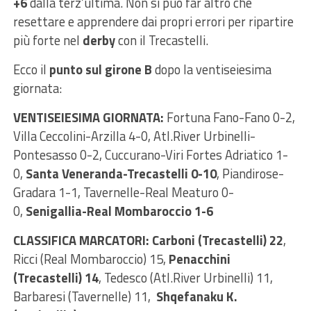
+6
dalla terz’ultima. Non si può far altro che
resettare e apprendere dai propri errori per ripartire
più forte nel
derby
con il Trecastelli.
Ecco il
punto sul girone B
dopo la ventiseiesima
giornata:
VENTISEIESIMA GIORNATA:
Fortuna Fano-Fano 0-2,
Villa Ceccolini-Arzilla 4-0, Atl.River Urbinelli-
Pontesasso 0-2, Cuccurano-Viri Fortes Adriatico 1-
0,
Santa Veneranda-Trecastelli 0-10
, Piandirose-
Gradara 1-1, Tavernelle-Real Meaturo 0-
0,
Senigallia-Real Mombaroccio 1-6
CLASSIFICA MARCATORI: Carboni (Trecastelli) 22
,
Ricci (Real Mombaroccio) 15,
Penacchini
(Trecastelli) 14
, Tedesco (Atl.River Urbinelli) 11,
Barbaresi (Tavernelle) 11,
Shqefanaku K.