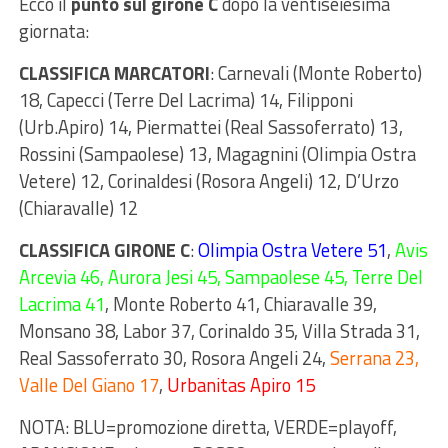
Ecco il
punto sul girone C
dopo la ventiseiesima
giornata:
CLASSIFICA MARCATORI
: Carnevali (Monte Roberto)
18, Capecci (Terre Del Lacrima) 14, Filipponi
(Urb.Apiro) 14, Piermattei (Real Sassoferrato) 13,
Rossini (Sampaolese) 13, Magagnini (Olimpia Ostra
Vetere) 12, Corinaldesi (Rosora Angeli) 12, D’Urzo
(Chiaravalle) 12
CLASSIFICA GIRONE C
:
Olimpia Ostra Vetere 51
,
Avis
Arcevia 46, Aurora Jesi 45, Sampaolese 45, Terre Del
Lacrima 41
, Monte Roberto 41, Chiaravalle 39,
Monsano 38, Labor 37, Corinaldo 35, Villa Strada 31,
Real Sassoferrato 30, Rosora Angeli 24,
Serrana 23,
Valle Del Giano 17
,
Urbanitas Apiro 15
NOTA: BLU=promozione diretta, VERDE=playoff,