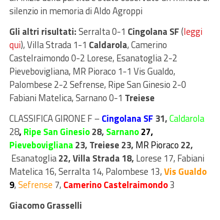
silenzio in memoria di Aldo Agroppi
Gli altri risultati:
Serralta 0-1
Cingolana SF
(
leggi
qui
), Villa Strada 1-1
Caldarola
, Camerino
Castelraimondo 0-2 Lorese, Esanatoglia 2-2
Pievebovigliana, MR Pioraco 1-1 Vis Gualdo,
Palombese 2-2 Sefrense, Ripe San Ginesio 2-0
Fabiani Matelica, Sarnano 0-1
Treiese
CLASSIFICA GIRONE F
–
Cingolana SF
31,
Caldarola
28
,
Ripe San Ginesio
28,
Sarnano
27,
Pievebovigliana
23, Treiese
23,
MR Pioraco
22,
Esanatoglia
22
,
Villa Strada
18,
Lorese
17
, Fabiani
Matelica
16
,
Serralta
14
, Palombese
13
,
Vis Gualdo
9
,
Sefrense
7
,
Camerino Castelraimondo
3
Giacomo Grasselli