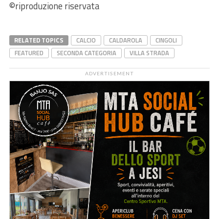
©riproduzione riservata
RELATED TOPICS
CALCIO
CALDAROLA
CINGOLI
FEATURED
SECONDA CATEGORIA
VILLA STRADA
ADVERTISEMENT