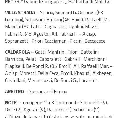
RETI
: 37’ Gabrielli su rigore (C), 84’ Raffaelli Mat. (V)
VILLA STRADA
– Spurio, Simonetti, Ombrosi (63’
Gambini), Schiavoni, Emilani (46’ Bove), Raffaelli M.,
Mancini (57’ Fathi), Gagliardini, Ugolini, Mazzi,
Fabrizi G. (46’ Agosto). All. Fabrizi F. – A disp.
Sopranzetti, Priori, Cacciamani, Piccini, Beccacece.
CALDAROLA
– Gatti, Manfrini, Filoni, Battelini,
Barrucca, Pelati, Caporaletti, Gabrielli, Marchionni,
Frapiselli, De Ronzi R. (85’ Ercoli). All. Raffaelli Mar. –
A disp. Moretti, Della Ceca, Ercoli, Khaoudi, Aikbegen,
Castellani, Mennecozzi, De Ronzi G., Lucaroni.
ARBITRO
– Speranza di Fermo
NOTE
– recupero: 1’ + 3’; ammoniti: Simonetti (V),
Bove (V), Agosto (V), Barrucca (C), Schiavoni (V);
all’inizio della partita è stato osservato un minuto di